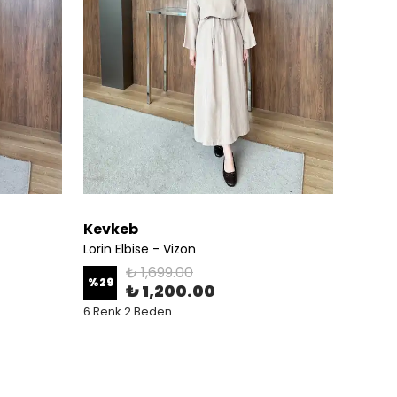
Kevkeb
Kevk
Lorin Elbise - Vizon
Lorin E
₺ 1,699.00
%
29
%
29
₺ 1,200.00
6 Renk 2 Beden
6 Renk