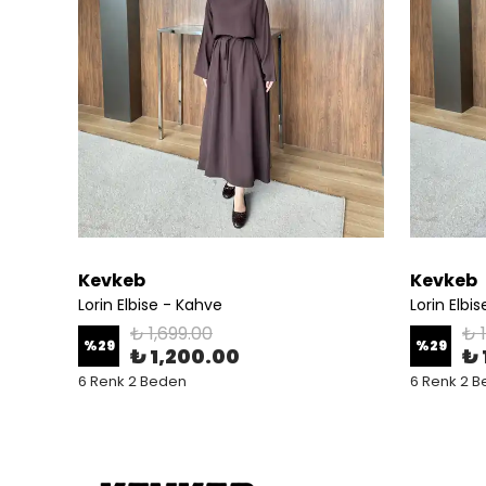
Kevkeb
Kevkeb
Lorin Elbise - Kahve
Lorin Elbi
₺ 1,699.00
₺ 
%
29
%
29
₺ 1,200.00
₺ 
6 Renk 2 Beden
6 Renk 2 