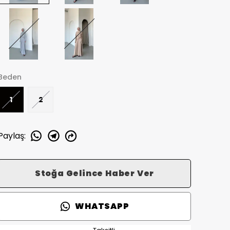
Beden
1
2
Paylaş
:
Stoğa Gelince Haber Ver
WHATSAPP