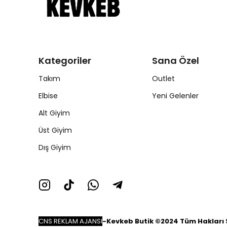
Kategoriler
Sana Özel
Takım
Outlet
Elbise
Yeni Gelenler
Alt Giyim
Üst Giyim
Dış Giyim
CNS REKLAM AJANSI
-
Kevkeb Butik ©2024 Tüm Hakları S