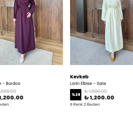
Kevkeb
se - Bordoo
Lorin Elbise - Sarııı
1,699.00
₺ 1,699.00
%
29
1,200.00
₺ 1,200.00
Beden
6 Renk 2 Beden