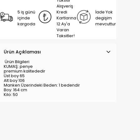
Taksitli
Alışveriş
5 iş günü
Kredi
İade Yok
içinde
Kartlarına
degişim
kargoda
12 Ay'a
mevcuttur
Varan
Taksitler!
Ürün Açıklaması
Ürün Bilgileri
KUMAŞ: penye
premium kalitededir
Üst boy 65
Alt boy 106
Manken Üzerindeki Beden: 1 bedendir
Boy: 164 cm
Kilo: 50