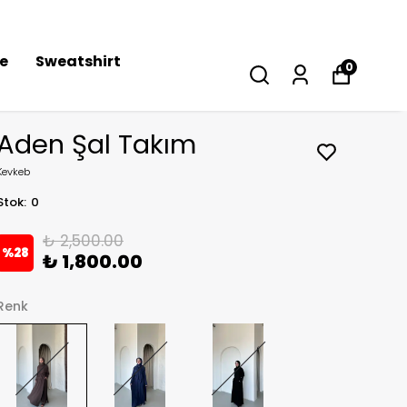
se
Sweatshirt
0
Aden Şal Takım
Kevkeb
Stok
:
0
₺ 2,500.00
%
28
₺ 1,800.00
Renk