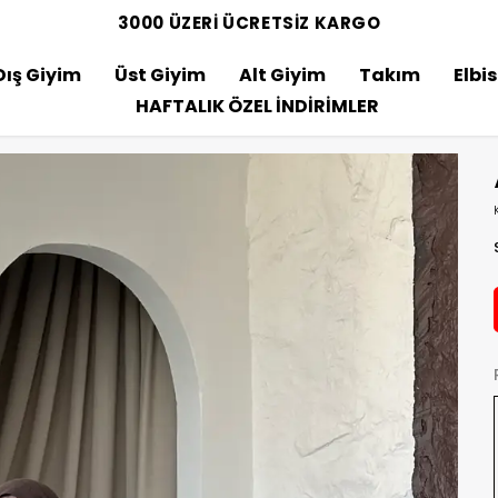
3000 ÜZERİ ÜCRETSİZ KARGO
Dış Giyim
Üst Giyim
Alt Giyim
Takım
Elbi
HAFTALIK ÖZEL İNDİRİMLER