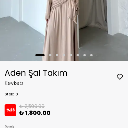
Aden Şal Takım
Kevkeb
Stok
:
0
₺ 2,500.00
%
28
₺ 1,800.00
Renk