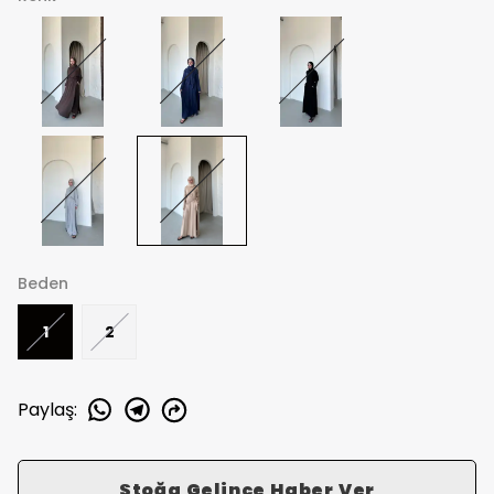
Beden
1
2
Paylaş
:
Stoğa Gelince Haber Ver