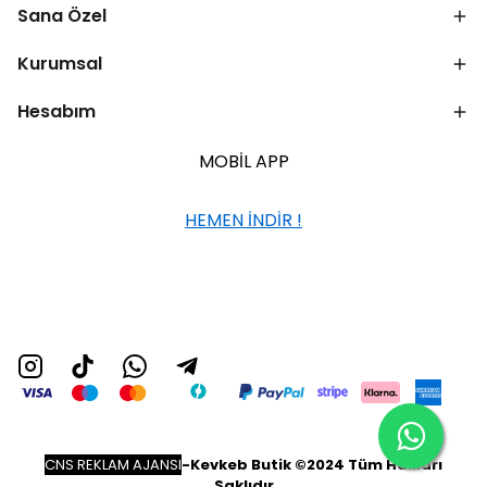
Sana Özel
Kurumsal
Hesabım
MOBİL APP
HEMEN İNDİR !
CNS REKLAM AJANSI
-
Kevkeb Butik ©2024 Tüm Hakları
Saklıdır