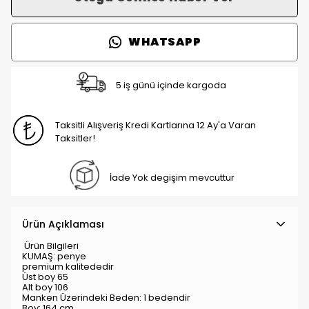
WHATSAPP
5 iş günü içinde kargoda
Taksitli Alışveriş Kredi Kartlarına 12 Ay'a Varan
Taksitler!
İade Yok degişim mevcuttur
Ürün Açıklaması
Ürün Bilgileri
KUMAŞ: penye
premium kalitededir
Üst boy 65
Alt boy 106
Manken Üzerindeki Beden: 1 bedendir
Boy: 164 cm