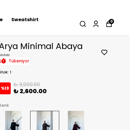
se
Sweatshirt
0
Arya Minimal Abaya
Kevkeb
Tükeniyor
Stok
:
1
₺ 3,000.00
%
13
₺ 2,600.00
Renk