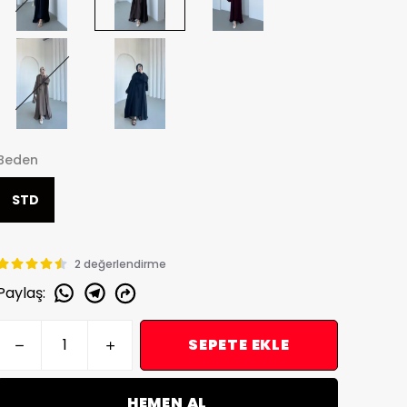
Beden
STD
2 değerlendirme
Paylaş
:
SEPETE EKLE
HEMEN AL