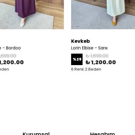
Kevkeb
se - Bordoo
Lorin Elbise - Sarııı
1,699.00
₺ 1,699.00
%
29
1,200.00
₺ 1,200.00
Beden
6 Renk 2 Beden
Kurumsal
Hesabım