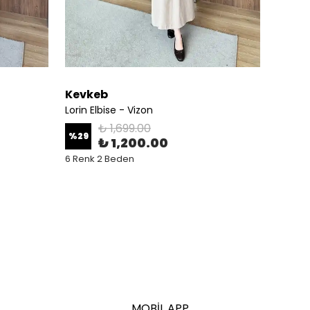
Kevkeb
Kevk
Lorin Elbise - Vizon
Lorin E
₺ 1,699.00
%
29
%
29
₺ 1,200.00
6 Renk 2 Beden
6 Renk
MOBİL APP