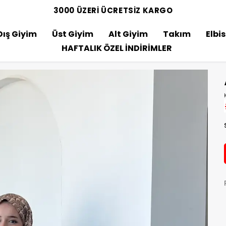
3000 ÜZERİ ÜCRETSİZ KARGO
Dış Giyim
Üst Giyim
Alt Giyim
Takım
Elbi
HAFTALIK ÖZEL İNDİRİMLER