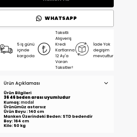
WHATSAPP
Taksitli
Alışveriş
5 iş günü
Kredi
İade Yok
içinde
Kartlarına
degişim
kargoda
12 Ay'a
mevcuttur
Varan
Taksitler!
Ürün Açıklaması
Ürün Bilgileri
36 46 beden arası uyumludur
Kumaş:
modal
Ürünümüz astarsız
Ürün Boyu : 140 cm
Manken Üzerindeki Beden: STD
bedendir
Boy: 164 cm
Kilo: 50 kg