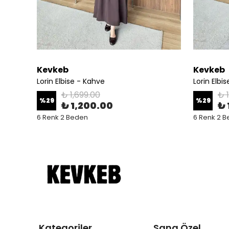
Kevkeb
Kevkeb
Lorin Elbise - Kahve
Lorin Elbi
₺ 1,699.00
₺ 
%
29
%
29
₺ 1,200.00
₺ 
6 Renk 2 Beden
6 Renk 2 
Kategoriler
Sana Özel