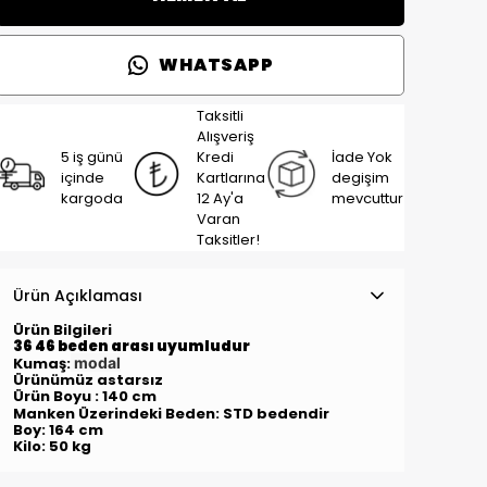
WHATSAPP
Taksitli
Alışveriş
5 iş günü
Kredi
İade Yok
içinde
Kartlarına
degişim
kargoda
12 Ay'a
mevcuttur
Varan
Taksitler!
Ürün Açıklaması
Ürün Bilgileri
36 46 beden arası uyumludur
Kumaş:
modal
Ürünümüz astarsız
Ürün Boyu : 140 cm
Manken Üzerindeki Beden: STD
bedendir
Boy: 164 cm
Kilo: 50 kg