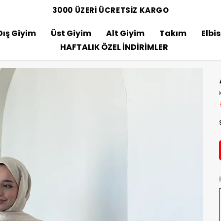
3000 ÜZERİ ÜCRETSİZ KARGO
Dış Giyim
Üst Giyim
Alt Giyim
Takım
Elbi
HAFTALIK ÖZEL İNDİRİMLER