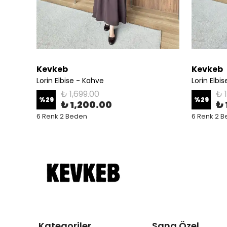
Kevkeb
Kevkeb
Lorin Elbise - Kahve
Lorin Elbi
₺ 1,699.00
₺ 
%
29
%
29
₺ 1,200.00
₺ 
6 Renk 2 Beden
6 Renk 2 
Kategoriler
Sana Özel