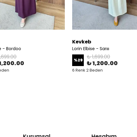
Kevkeb
se - Bordoo
Lorin Elbise - Sarııı
1,699.00
₺ 1,699.00
%
29
1,200.00
₺ 1,200.00
Beden
6 Renk 2 Beden
Kurumsal
Hesabım