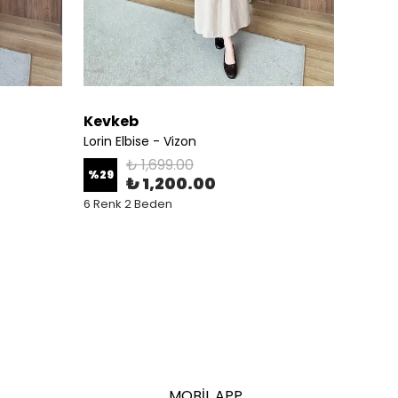
Kevkeb
Kevk
Lorin Elbise - Vizon
Lorin E
₺ 1,699.00
%
29
%
29
₺ 1,200.00
6 Renk 2 Beden
6 Renk
MOBİL APP