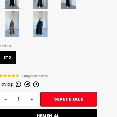
Beden
STD
2 değerlendirme
Paylaş
:
SEPETE EKLE
HEMEN AL