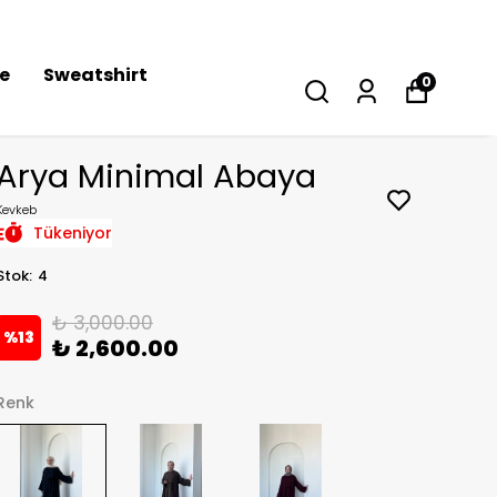
se
Sweatshirt
0
Arya Minimal Abaya
Kevkeb
Tükeniyor
Stok
:
4
₺ 3,000.00
%
13
₺ 2,600.00
Renk