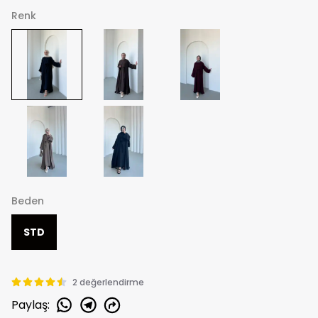
Renk
Beden
STD
2 değerlendirme
Paylaş
: