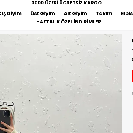
3000 ÜZERİ ÜCRETSİZ KARGO
Dış Giyim
Üst Giyim
Alt Giyim
Takım
Elbi
HAFTALIK ÖZEL İNDİRİMLER