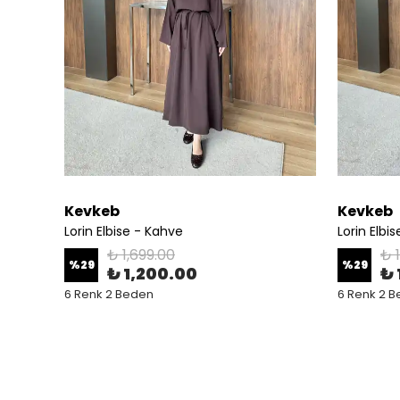
Kevkeb
Kevkeb
Lorin Elbise - Kahve
Lorin Elbi
₺ 1,699.00
₺ 
%
29
%
29
₺ 1,200.00
₺ 
6 Renk 2 Beden
6 Renk 2 