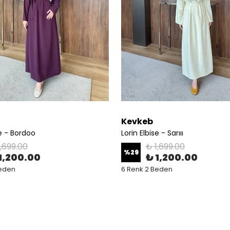
Kevkeb
se - Bordoo
Lorin Elbise - Sarııı
1,699.00
₺ 1,699.00
%
29
1,200.00
₺ 1,200.00
Beden
6 Renk 2 Beden