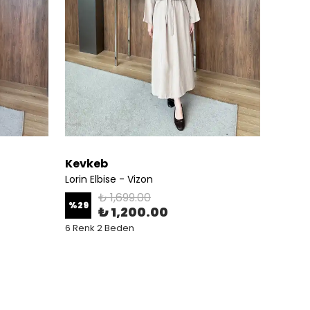
Kevkeb
Kevk
Lorin Elbise - Vizon
Lorin E
₺ 1,699.00
%
29
%
29
₺ 1,200.00
6 Renk 2 Beden
6 Renk