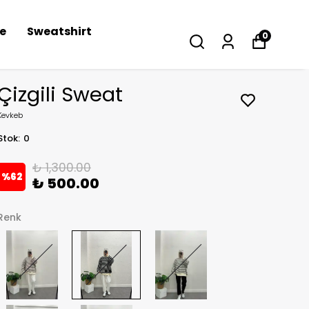
se
Sweatshirt
0
Çizgili Sweat
Kevkeb
Stok
:
0
₺ 1,300.00
%
62
₺ 500.00
Renk