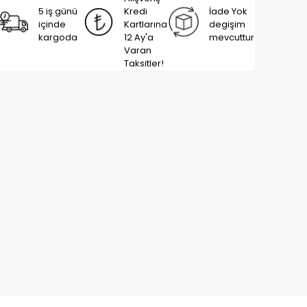
5 iş günü
Kredi
İade Yok
içinde
Kartlarına
degişim
kargoda
12 Ay'a
mevcuttur
Varan
Taksitler!