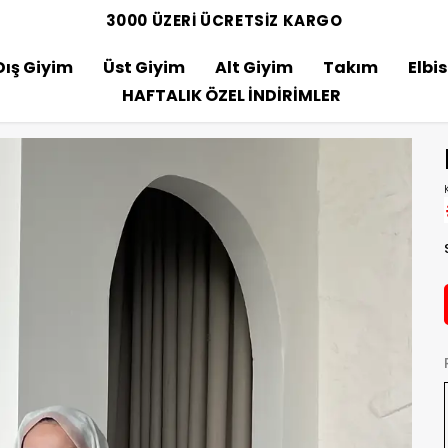
3000 ÜZERİ ÜCRETSİZ KARGO
Dış Giyim
Üst Giyim
Alt Giyim
Takım
Elbi
HAFTALIK ÖZEL İNDİRİMLER