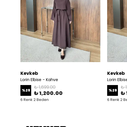
Kevkeb
Kevkeb
Lorin Elbise - Kahve
Lorin Elbi
₺ 1,699.00
₺ 
%
29
%
29
₺ 1,200.00
₺ 
6 Renk 2 Beden
6 Renk 2 