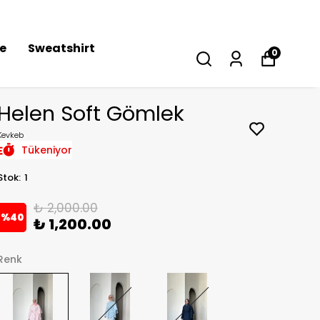
se
Sweatshirt
0
Helen Soft Gömlek
Kevkeb
Tükeniyor
Stok
:
1
₺ 2,000.00
%
40
₺ 1,200.00
Renk