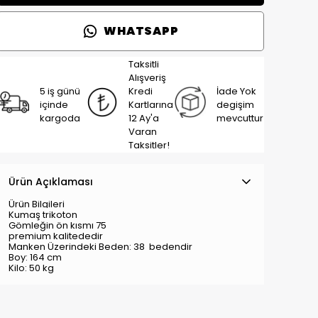
WHATSAPP
Taksitli
Alışveriş
5 iş günü
Kredi
İade Yok
içinde
Kartlarına
degişim
kargoda
12 Ay'a
mevcuttur
Varan
Taksitler!
Ürün Açıklaması
Ürün Bilgileri
Kumaş trikoton
Gömleğin ön kısmı 75
premium kalitededir
Manken Üzerindeki Beden: 38
bedendir
Boy: 164 cm
Kilo: 50 kg