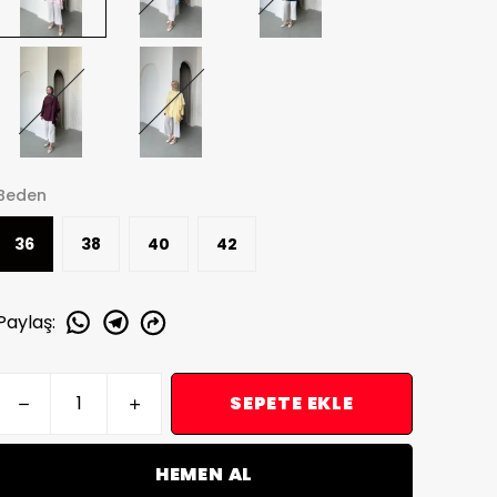
Beden
36
38
40
42
Paylaş
:
SEPETE EKLE
HEMEN AL