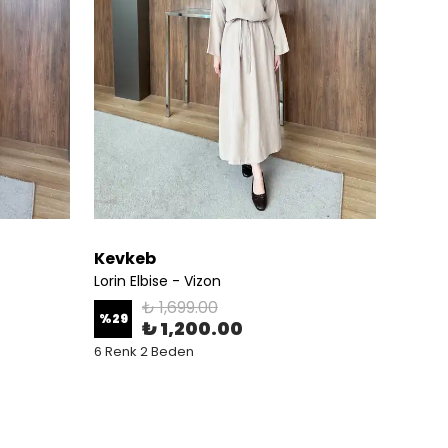
Kevkeb
Kevk
Lorin Elbise - Vizon
Lorin E
₺ 1,699.00
%
29
%
29
₺ 1,200.00
6 Renk 2 Beden
6 Renk