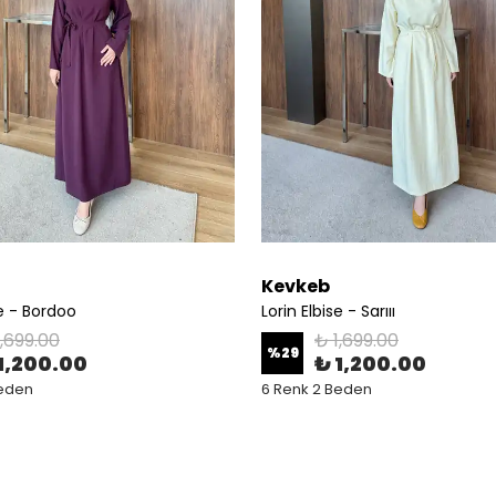
Kevkeb
se - Bordoo
Lorin Elbise - Sarııı
1,699.00
₺ 1,699.00
%
29
1,200.00
₺ 1,200.00
Beden
6 Renk 2 Beden