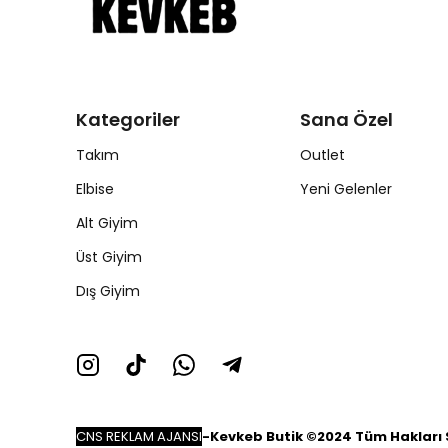
Kategoriler
Sana Özel
Takım
Outlet
Elbise
Yeni Gelenler
Alt Giyim
Üst Giyim
Dış Giyim
CNS REKLAM AJANSI
-
Kevkeb Butik ©2024 Tüm Hakları S