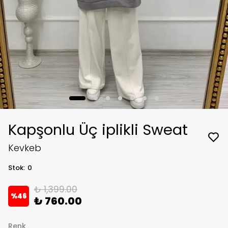
Kapşonlu Üç iplikli Sweat
Kevkeb
Stok
:
0
₺ 1,399.00
%
46
₺ 760.00
Renk