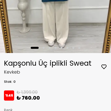
Kapşonlu Üç iplikli Sweat
Kevkeb
Stok
:
0
₺ 1,399.00
%
46
₺ 760.00
Renk