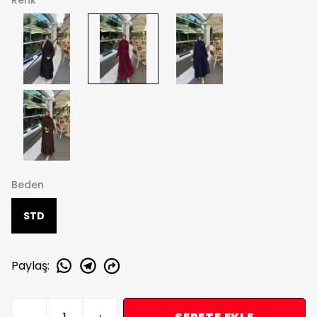
Renk
Beden
STD
Paylaş
: