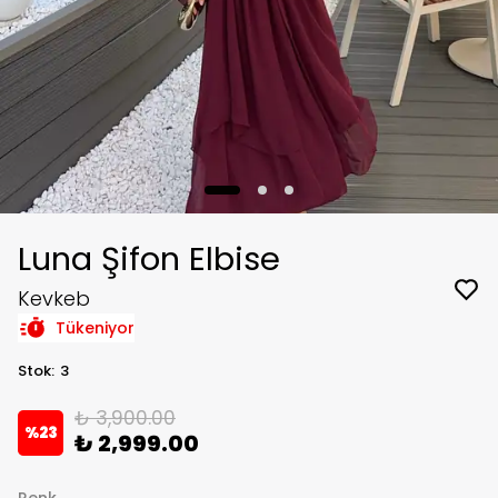
Luna Şifon Elbise
Kevkeb
Tükeniyor
Stok
:
3
₺ 3,900.00
%
23
₺ 2,999.00