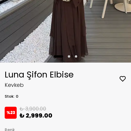
Luna Şifon Elbise
Kevkeb
Stok
:
0
₺ 3,900.00
%
23
₺ 2,999.00
Renk