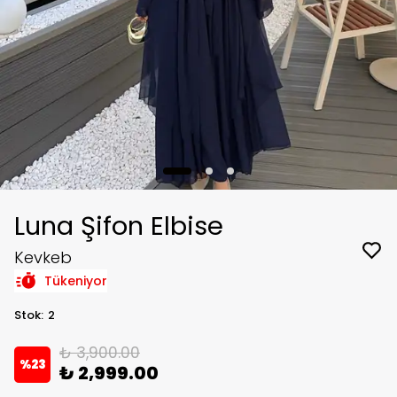
Luna Şifon Elbise
Kevkeb
Tükeniyor
Stok
:
2
₺ 3,900.00
%
23
₺ 2,999.00