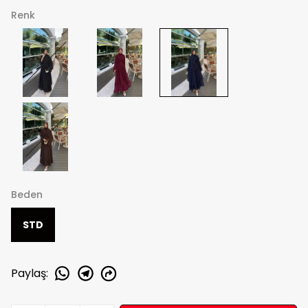
Renk
Beden
STD
Paylaş
: