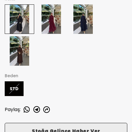
Beden
STD
Paylaş
:
Stoğa Gelince Haber Ver