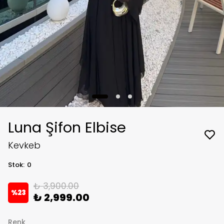
Luna Şifon Elbise
Kevkeb
Stok
:
0
₺ 3,900.00
%
23
₺ 2,999.00
Renk