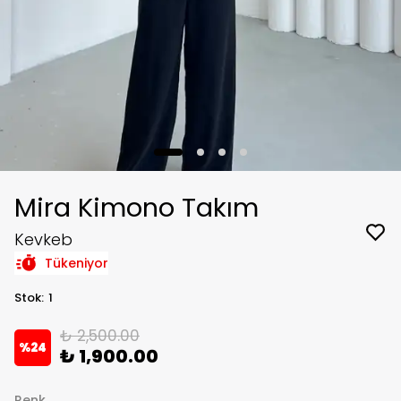
Mira Kimono Takım
Kevkeb
Tükeniyor
Stok
:
1
₺ 2,500.00
%
24
₺ 1,900.00