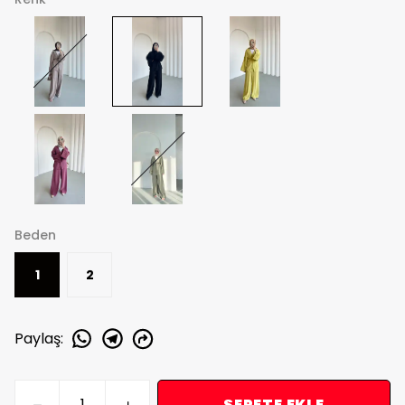
Renk
Beden
1
2
Paylaş
: