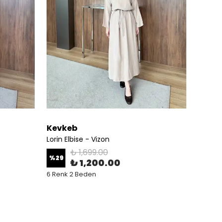
Kevkeb
Kevk
Lorin Elbise - Vizon
Lorin E
₺ 1,699.00
%
29
%
29
₺ 1,200.00
6 Renk 2 Beden
6 Renk