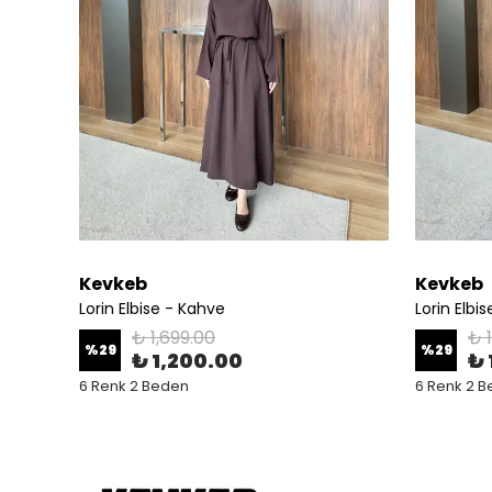
Kevkeb
Kevkeb
Lorin Elbise - Kahve
Lorin Elbi
₺ 1,699.00
₺ 
%
29
%
29
₺ 1,200.00
₺ 
6 Renk 2 Beden
6 Renk 2 