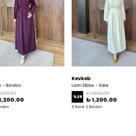
Kevkeb
se - Bordoo
Lorin Elbise - Sarııı
1,699.00
₺ 1,699.00
%
29
1,200.00
₺ 1,200.00
Beden
6 Renk 2 Beden