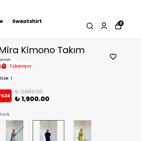
se
Sweatshirt
0
Mira Kimono Takım
Kevkeb
Tükeniyor
Stok
:
1
₺ 2,500.00
%
24
₺ 1,900.00
Renk