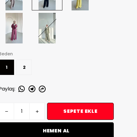
Beden
1
2
Paylaş
:
SEPETE EKLE
HEMEN AL