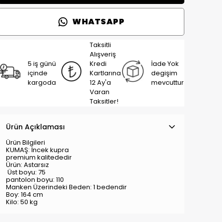
WHATSAPP
Taksitli
Alışveriş
5 iş günü
Kredi
İade Yok
içinde
Kartlarına
degişim
kargoda
12 Ay'a
mevcuttur
Varan
Taksitler!
Ürün Açıklaması
Ürün Bilgileri
KUMAŞ: İncek kupra
premium kalitededir
Ürün: Astarsız
Üst boyu: 75
pantolon boyu: 110
Manken Üzerindeki Beden: 1 bedendir
Boy: 164 cm
Kilo: 50 kg