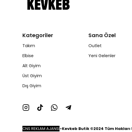
Kategoriler
Sana Özel
Takım
Outlet
Elbise
Yeni Gelenler
Alt Giyim
Üst Giyim
Dış Giyim
CNS REKLAM AJANSI
-
Kevkeb Butik ©2024 Tüm Hakları S