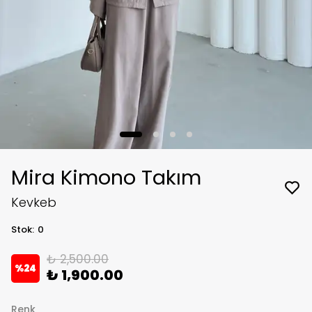
Mira Kimono Takım
Kevkeb
Stok
:
0
₺ 2,500.00
%
24
₺ 1,900.00
Renk