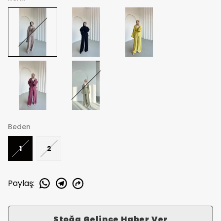
Beden
1
2
Paylaş
:
Stoğa Gelince Haber Ver