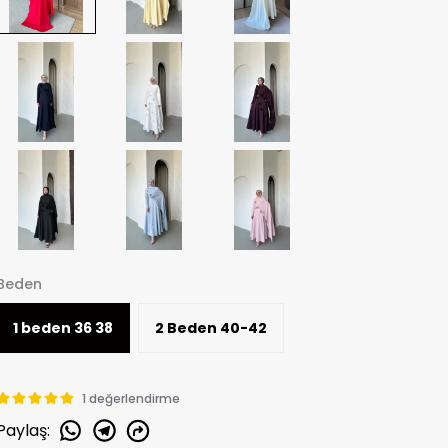
Beden
1 beden 36 38
2 Beden 40-42
1 değerlendirme
Paylaş
: