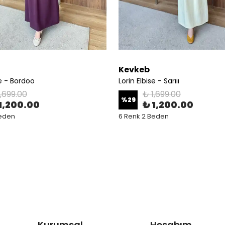
Kevkeb
se - Bordoo
Lorin Elbise - Sarııı
1,699.00
₺ 1,699.00
%
29
1,200.00
₺ 1,200.00
Beden
6 Renk 2 Beden
Kurumsal
Hesabım