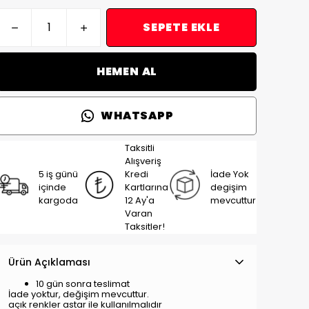
SEPETE EKLE
HEMEN AL
WHATSAPP
Taksitli
Alışveriş
5 iş günü
Kredi
İade Yok
içinde
Kartlarına
degişim
kargoda
12 Ay'a
mevcuttur
Varan
Taksitler!
Ürün Açıklaması
10 gün sonra teslimat
İade yoktur, değişim mevcuttur.
açık renkler astar ile kullanılmalıdır