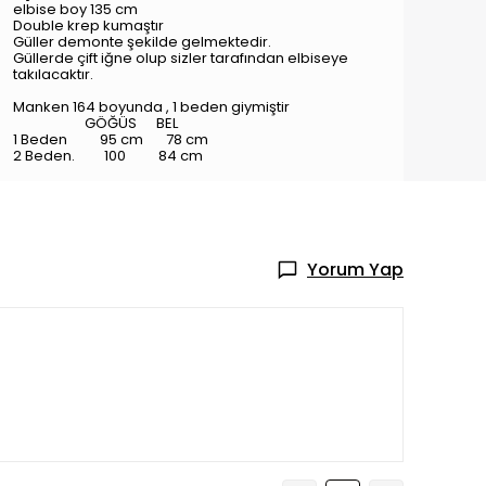
elbise boy 135 cm
Double krep kumaştır
Güller demonte şekilde gelmektedir.
Güllerde çift iğne olup sizler tarafından elbiseye
takılacaktır.
Manken 164 boyunda , 1 beden giymiştir
GÖĞÜS BEL
1 Beden 95 cm 78 cm
2 Beden. 100 84 cm
Yorum Yap