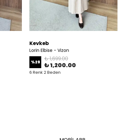
Kevkeb
Kevk
Lorin Elbise - Vizon
Lorin E
₺ 1,699.00
%
29
%
29
₺ 1,200.00
6 Renk 2 Beden
6 Renk
MOBİL APP