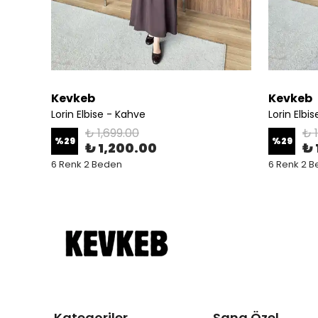
Kevkeb
Kevkeb
Lorin Elbise - Kahve
Lorin Elbi
₺ 1,699.00
₺ 
%
29
%
29
₺ 1,200.00
₺ 
6 Renk 2 Beden
6 Renk 2 
Kategoriler
Sana Özel