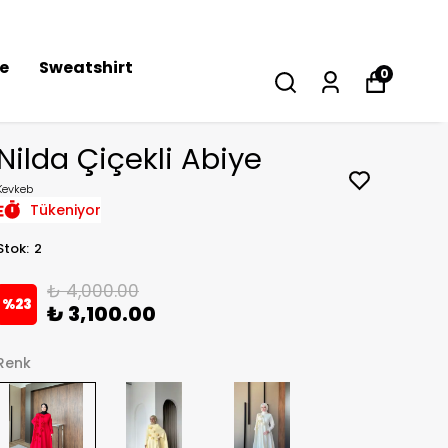
se
Sweatshirt
0
Nilda Çiçekli Abiye
Kevkeb
Tükeniyor
Stok
:
2
₺ 4,000.00
%
23
₺ 3,100.00
Renk