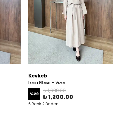
Kevkeb
Kevk
Lorin Elbise - Vizon
Lorin E
₺ 1,699.00
%
29
%
29
₺ 1,200.00
6 Renk 2 Beden
6 Renk