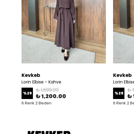
Kevkeb
Kevkeb
Lorin Elbise - Kahve
Lorin Elbi
₺ 1,699.00
₺ 
%
29
%
29
₺ 1,200.00
₺ 
6 Renk 2 Beden
6 Renk 2 