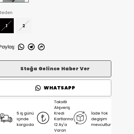
Beden
1
2
Paylaş
:
Stoğa Gelince Haber Ver
WHATSAPP
Taksitli
Alışveriş
5 iş günü
Kredi
İade Yok
içinde
Kartlarına
degişim
kargoda
12 Ay'a
mevcuttur
Varan