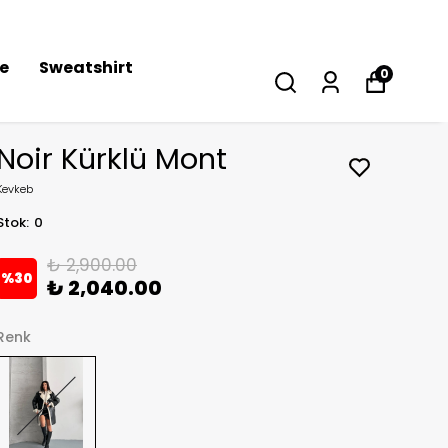
se
Sweatshirt
0
Noir Kürklü Mont
Kevkeb
Stok
:
0
₺ 2,900.00
%
30
₺ 2,040.00
Renk