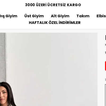
3000 ÜZERİ ÜCRETSİZ KARGO
Dış Giyim
Üst Giyim
Alt Giyim
Takım
Elbi
HAFTALIK ÖZEL İNDİRİMLER