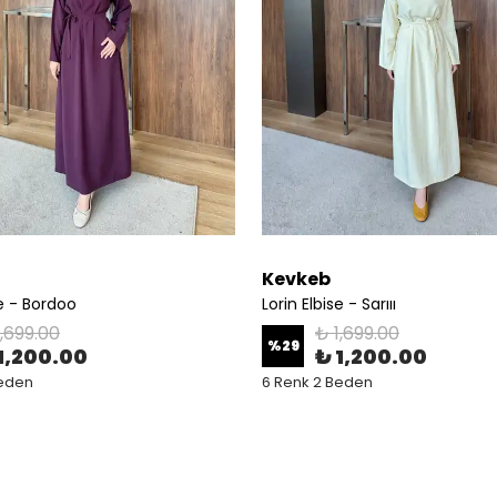
Kevkeb
se - Bordoo
Lorin Elbise - Sarııı
1,699.00
₺ 1,699.00
%
29
1,200.00
₺ 1,200.00
Beden
6 Renk 2 Beden