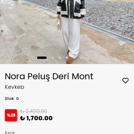
Nora Peluş Deri Mont
Kevkeb
Stok
:
0
₺ 2,400.00
%
29
₺ 1,700.00
Renk