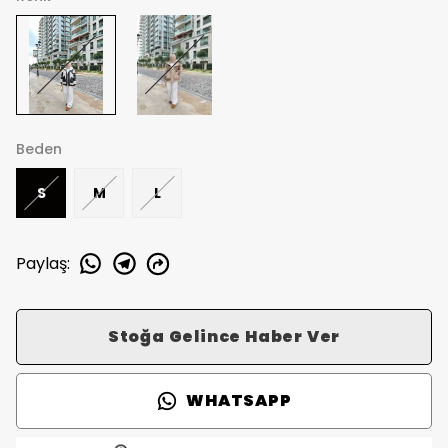
Beden
S
M
L
Paylaş
:
Stoğa Gelince Haber Ver
WHATSAPP