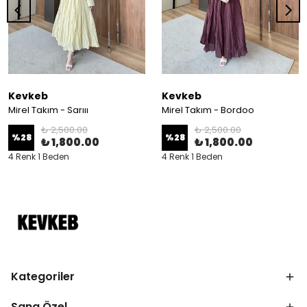
Kevkeb
Kevkeb
Mirel Takım - Sarııı
Mirel Takım - Bordoo
₺ 2,500.00
₺ 2,500.00
%
28
%
28
₺ 1,800.00
₺ 1,800.00
4 Renk 1 Beden
4 Renk 1 Beden
Kategoriler
Sana Özel