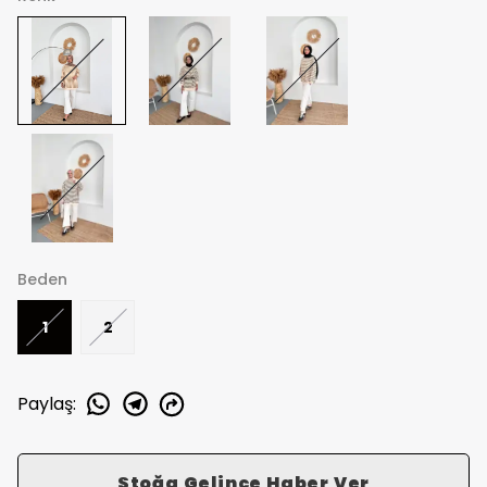
Beden
1
2
Paylaş
:
Stoğa Gelince Haber Ver