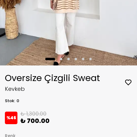
Oversize Çizgili Sweat
Kevkeb
Stok
:
0
₺ 1,300.00
%
46
₺ 700.00
Renk