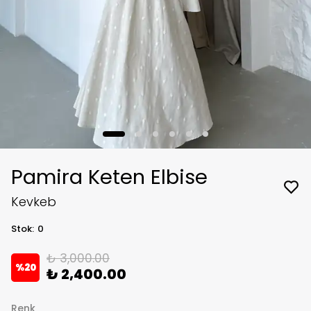
Pamira Keten Elbise
Kevkeb
Stok
:
0
₺ 3,000.00
%
20
₺ 2,400.00
Renk