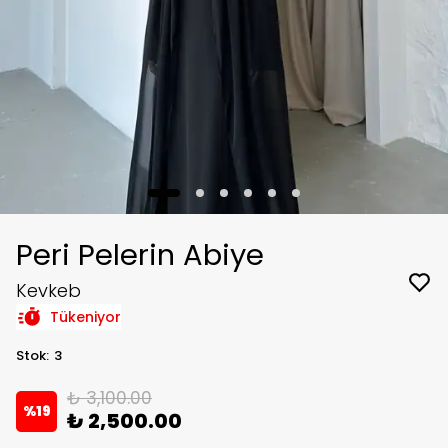
Peri Pelerin Abiye
Kevkeb
Tükeniyor
Stok
:
3
₺ 3,100.00
%
19
₺ 2,500.00