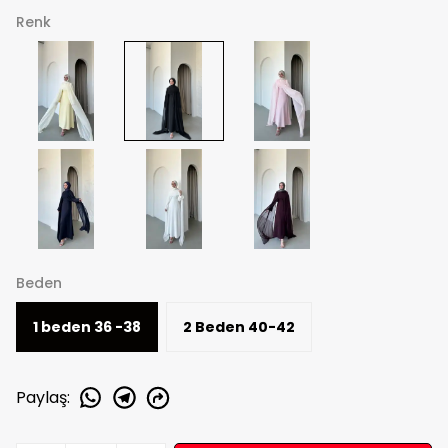
Renk
Beden
1 beden 36 -38
2 Beden 40-42
Paylaş
: