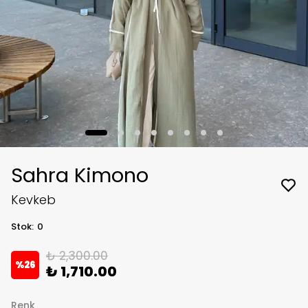
Sahra Kimono
Kevkeb
Stok
:
0
₺ 2,300.00
%
26
₺ 1,710.00
Renk