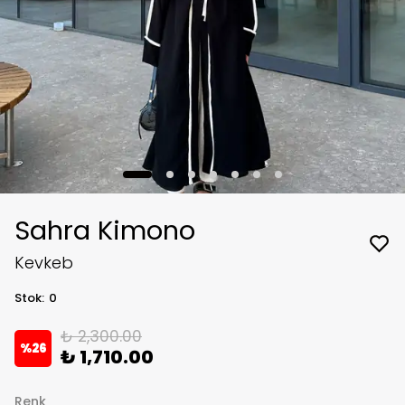
Sahra Kimono
Kevkeb
Stok
:
0
₺ 2,300.00
%
26
₺ 1,710.00
Renk