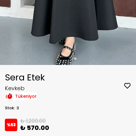
Sera Etek
Kevkeb
Tükeniyor
Stok
:
3
₺ 1,200.00
%
53
₺ 570.00