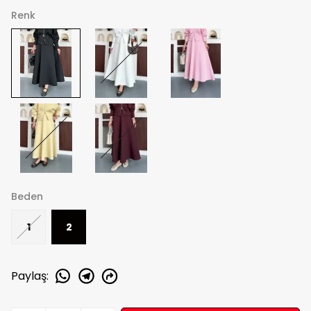
Renk
Beden
1
2
Paylaş
: