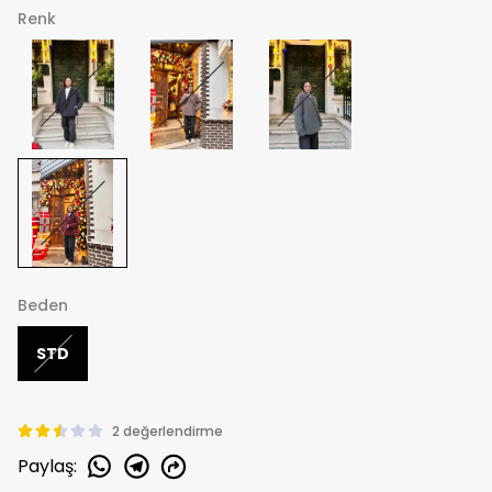
Renk
Beden
STD
2 değerlendirme
Paylaş
: