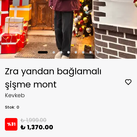
Zra yandan bağlamalı
şişme mont
Kevkeb
Stok
:
0
₺ 1,999.00
%
31
₺ 1,370.00