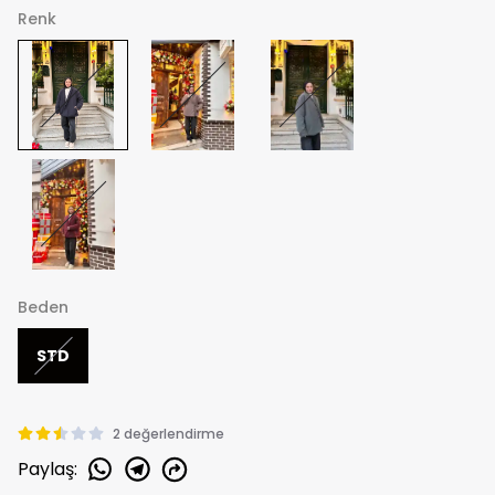
Renk
Beden
STD
2 değerlendirme
Paylaş
: