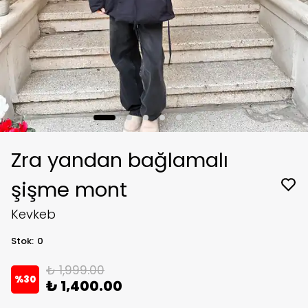
Zra yandan bağlamalı
şişme mont
Kevkeb
Stok
:
0
₺ 1,999.00
%
30
₺ 1,400.00