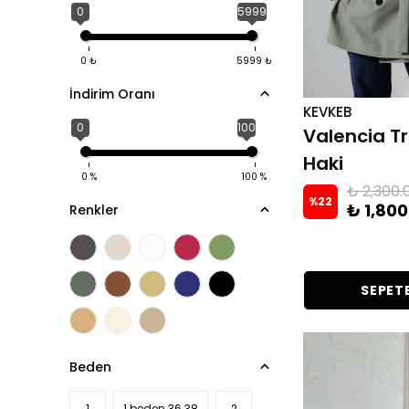
0
5999
0
₺
5999
₺
İndirim Oranı
KEVKEB
0
100
Valencia T
Haki
0
%
100
%
₺ 2,300.
%
22
₺ 1,800
Renkler
SEPETE
Beden
1
1 beden 36 38
2