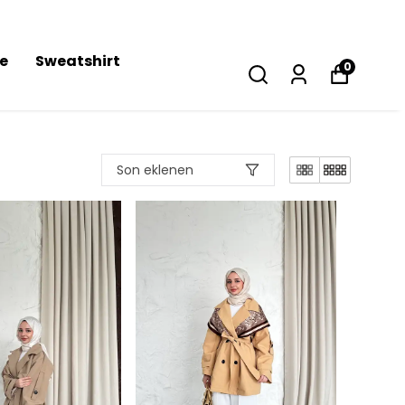
se
Sweatshirt
0
Son eklenen