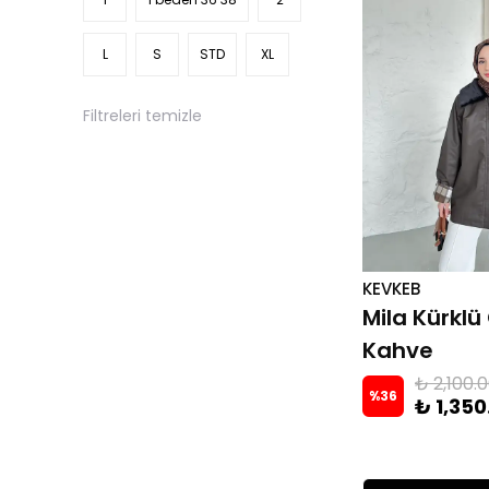
L
S
STD
XL
Filtreleri temizle
KEVKEB
Mila Kürklü
Kahve
₺ 2,100.
%
36
₺ 1,350