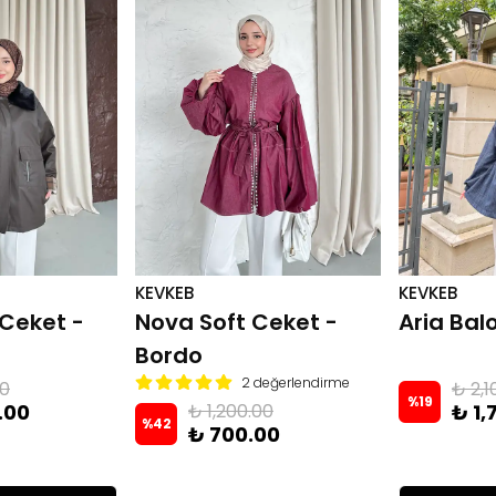
KEVKEB
KEVKEB
 Ceket -
Nova Soft Ceket -
Aria Bal
Bordo
2 değerlendirme
00
₺ 2,1
%
19
.00
₺ 1,200.00
₺ 1,
%
42
₺ 700.00