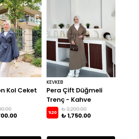
KEVKEB
on Kol Ceket
Pera Çift Düğmeli
Trenç - Kahve
00.00
₺ 2,200.00
%
20
700.00
₺ 1,750.00