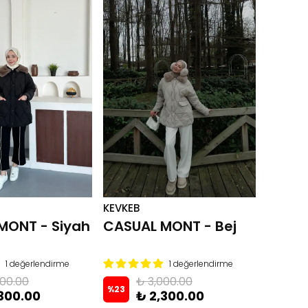
KEVKEB
MONT - Siyah
CASUAL MONT - Bej
1 değerlendirme
1 değerlendirme
000.00
₺ 3,000.00
%
23
300.00
₺ 2,300.00