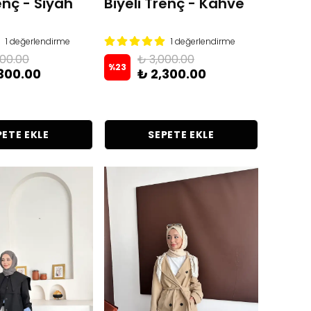
enç - Siyah
Biyeli Trenç - Kahve
1 değerlendirme
1 değerlendirme
000.00
₺ 3,000.00
%
23
300.00
₺ 2,300.00
PETE EKLE
SEPETE EKLE