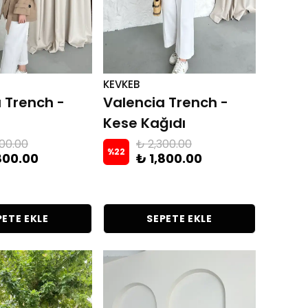
KEVKEB
 Trench -
Valencia Trench -
Kese Kağıdı
300.00
₺ 2,300.00
%
22
800.00
₺ 1,800.00
PETE EKLE
SEPETE EKLE