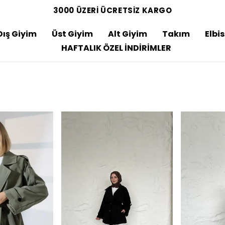
3000 ÜZERİ ÜCRETSİZ KARGO
Dış Giyim
Üst Giyim
Alt Giyim
Takım
Elbi
HAFTALIK ÖZEL İNDİRİMLER