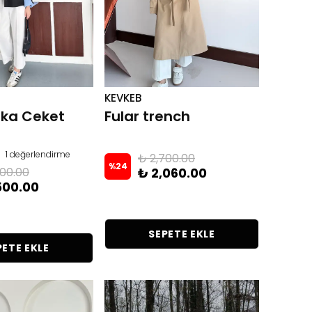
KEVKEB
aka Ceket
Fular trench
1 değerlendirme
₺ 2,700.00
%
24
000.00
₺ 2,060.00
500.00
SEPETE EKLE
PETE EKLE