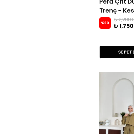
Pera Çift 
Trenç - Kes
₺ 2,200.
%
20
₺ 1,750
SEPETE