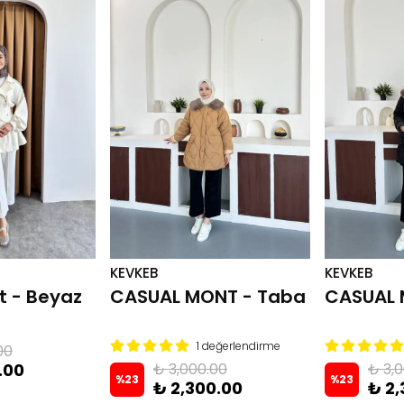
KEVKEB
KEVKEB
ket - Beyaz
CASUAL MONT - Taba
CASUAL 
1 değerlendirme
00
.00
₺ 3,000.00
₺ 3,
%
23
%
23
₺ 2,300.00
₺ 2,