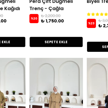
Düğmeli
Pera Çift Düğmeli
Biyeli Tr
e Kağıdı
Trenç - Çağla
00
₺ 2,200.00
%
20
.00
₺ 1,750.00
₺ 3,
%
23
₺ 2,
 EKLE
SEPETE EKLE
SE