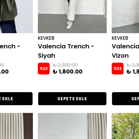
KEVKEB
KEVKEB
rench -
Valencia Trench -
Valencia
Siyah
Vizon
00
₺ 2,300.00
₺ 2,
%
22
%
22
.00
₺ 1,800.00
₺ 1,
 EKLE
SEPETE EKLE
SE