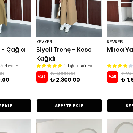
KEVKEB
KEVKEB
ç - Çağla
Biyeli Trenç - Kese
Mirea Y
Kağıdı
eğerlendirme
1 değerlendirme
00
₺ 3,000.00
₺ 2,
%
23
%
25
0.00
₺ 2,300.00
₺ 1,
 EKLE
SEPETE EKLE
SE