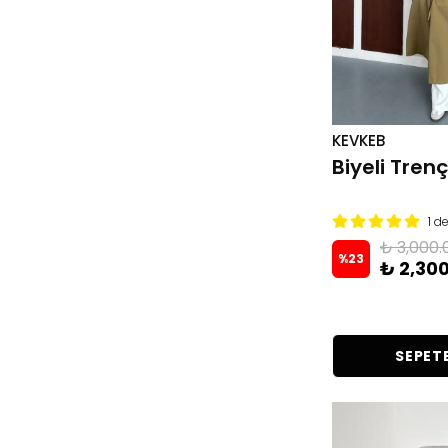
KEVKEB
Biyeli Tren
1 d
₺ 3,000.
%
23
₺ 2,30
SEPETE