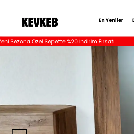
En Yeniler
 Sepette %20 İndirim Fırsatı
Yeni Sezona