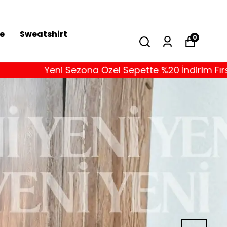
se
Sweatshirt
0
Sezona Özel Sepette %20 İndirim Fırsatı