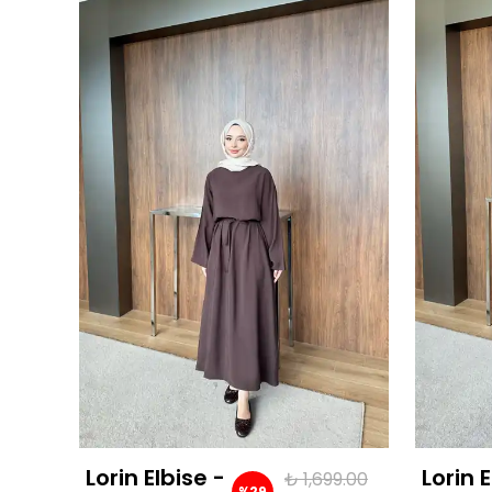
Lorin Elbise -
Lorin E
00.00
₺ 1,699.00
%
29