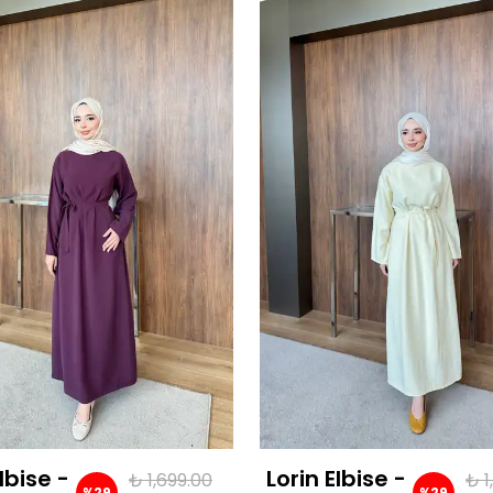
lbise -
Lorin Elbise -
₺ 1,699.00
₺ 1
%
29
%
29