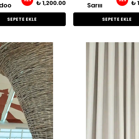
₺ 1,200.00
₺ 
doo
Sarııı
SEPETE EKLE
SEPETE EKLE