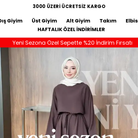
3000 ÜZERİ ÜCRETSİZ KARGO
Dış Giyim
Üst Giyim
Alt Giyim
Takım
Elbi
HAFTALIK ÖZEL İNDİRİMLER
 Özel Sepette %20 İndirim Fırsatı
Yeni 