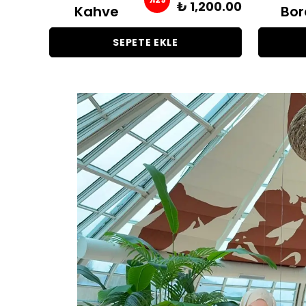
125.00
₺ 1,200.00
Kahve
Bor
SEPETE EKLE