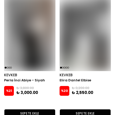
KEVKEB
KEVKEB
Perla İnci Abiye - Siyah
Elira Dantel Elbise
₺ 3,800.00
₺ 3,200.00
%
21
%
20
₺ 3,000.00
₺ 2,550.00
SEPETE EKLE
SEPETE EKLE