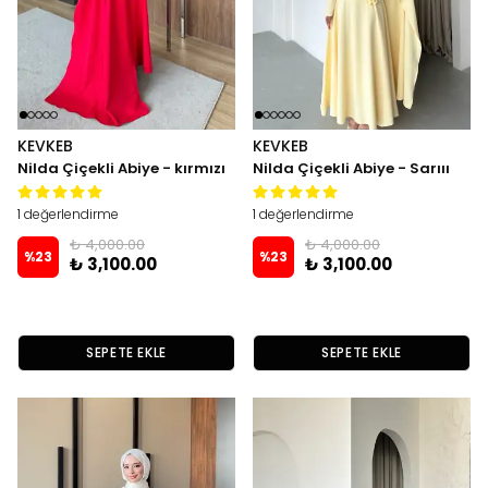
KEVKEB
KEVKEB
Nilda Çiçekli Abiye - kırmızı
Nilda Çiçekli Abiye - Sarııı
1 değerlendirme
1 değerlendirme
₺ 4,000.00
₺ 4,000.00
%
23
%
23
₺ 3,100.00
₺ 3,100.00
SEPETE EKLE
SEPETE EKLE