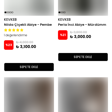
KEVKEB
KEVKEB
Nilda Çiçekli Abiye - Pembe
Perla İnci Abiye - Mürdümm
₺ 3,800.00
%
21
1 değerlendirme
₺ 3,000.00
₺ 4,000.00
%
23
₺ 3,100.00
SEPETE EKLE
SEPETE EKLE