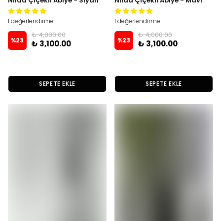
Nilda Çiçekli Abiye - Siyah
Nilda Çiçekli Abiye - Mavi
1 değerlendirme
1 değerlendirme
₺ 4,000.00
₺ 4,000.00
%
23
%
23
₺ 3,100.00
₺ 3,100.00
SEPETE EKLE
SEPETE EKLE