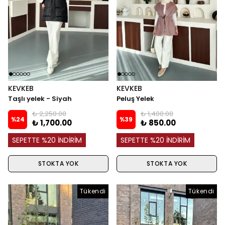
KEVKEB
KEVKEB
Taşlı yelek - Siyah
Peluş Yelek
₺ 2,250.00
₺ 1,400.00
%
24
%
39
₺ 1,700.00
₺ 850.00
SEPETTE %20 İNDİRİM
SEPETTE %20 İNDİRİM
STOKTA YOK
STOKTA YOK
Tükendi
Tükendi
Tükendi