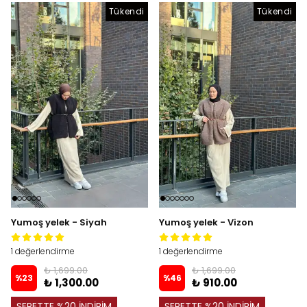
Tükendi
Tükendi
Tükendi
Yumoş yelek - Siyah
Yumoş yelek - Vizon
1 değerlendirme
1 değerlendirme
₺ 1,699.00
₺ 1,699.00
%
23
%
46
₺ 1,300.00
₺ 910.00
SEPETTE %20 İNDİRİM
SEPETTE %20 İNDİRİM