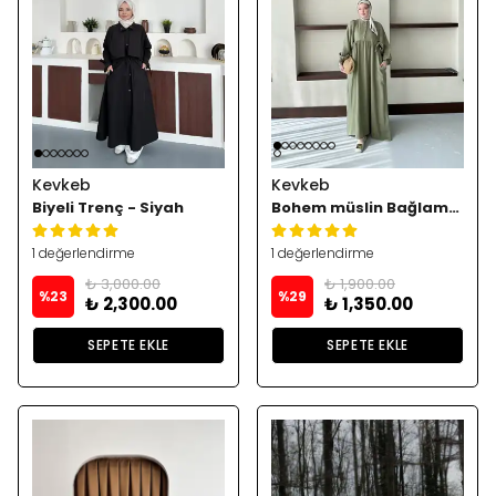
Kevkeb
Kevkeb
Biyeli Trenç - Siyah
Bohem müslin Bağlamalı Elbise
1 değerlendirme
1 değerlendirme
₺ 3,000.00
₺ 1,900.00
%
23
%
29
₺ 2,300.00
₺ 1,350.00
SEPETE EKLE
SEPETE EKLE