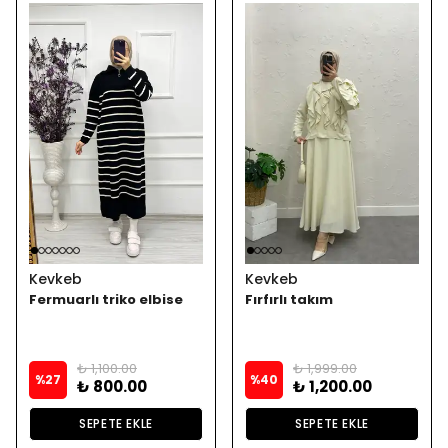
Kevkeb
Kevkeb
Fermuarlı triko elbise
Fırfırlı takım
₺ 1,100.00
₺ 1,999.00
%
27
%
40
₺ 800.00
₺ 1,200.00
SEPETE EKLE
SEPETE EKLE