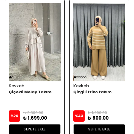
Kevkeb
Kevkeb
Çiçekli Melay Takım
Çizgili triko takım
₺ 2,300.00
₺ 1,400.00
%
26
%
43
₺ 1,699.00
₺ 800.00
SEPETE EKLE
SEPETE EKLE