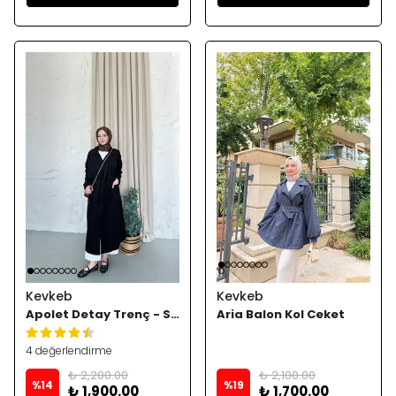
Kevkeb
Kevkeb
Apolet Detay Trenç - Siyah
Aria Balon Kol Ceket
4 değerlendirme
₺ 2,200.00
₺ 2,100.00
%
14
%
19
₺ 1,900.00
₺ 1,700.00