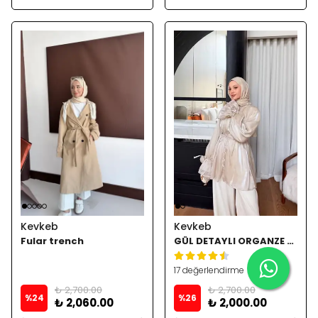
Kevkeb
Kevkeb
Fular trench
GÜL DETAYLI ORGANZE GÖMLEK - Bej
17 değerlendirme
₺ 2,700.00
₺ 2,700.00
%
24
%
26
₺ 2,060.00
₺ 2,000.00