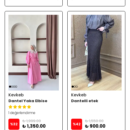
Kevkeb
Kevkeb
Dantel Yaka Elbise
Dantelli etek
1 değerlendirme
₺ 1,999.00
₺ 1,550.00
%
32
%
42
₺ 1,350.00
₺ 900.00