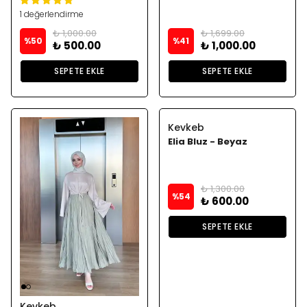
1 değerlendirme
₺ 1,000.00
₺ 1,699.00
%
50
%
41
₺ 500.00
₺ 1,000.00
SEPETE EKLE
SEPETE EKLE
Kevkeb
Elia Bluz - Beyaz
₺ 1,300.00
%
54
₺ 600.00
SEPETE EKLE
Kevkeb