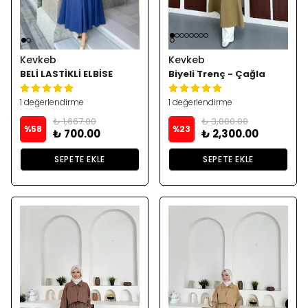
Kevkeb
Kevkeb
BELİ LASTİKLİ ELBİSE
Biyeli Trenç - Çağla
1 değerlendirme
1 değerlendirme
₺ 1,667.00
₺ 3,000.00
%
58
%
23
₺ 700.00
₺ 2,300.00
SEPETE EKLE
SEPETE EKLE