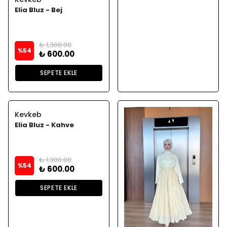
Elia Bluz - Bej
₺ 1,300.00
%
54
₺ 600.00
SEPETE EKLE
Kevkeb
Elia Bluz - Kahve
₺ 1,300.00
%
54
₺ 600.00
SEPETE EKLE