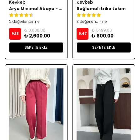
Kevkeb
Kevkeb
Arya Minimal Abaya - Vizon
Bağlamalı triko takım
2 değerlendirme
3 değerlendirme
₺ 3,000.00
₺ 1,499.00
%
13
%
47
₺ 2,600.00
₺ 800.00
SEPETE EKLE
SEPETE EKLE