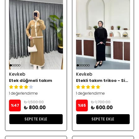
Kevkeb
Kevkeb
Etek düğmeli takım
Etekli takım trikoo - Siyah
1 değerlendirme
1 değerlendirme
₺ 1,500.00
₺ 1,700.00
%
47
%
65
₺ 800.00
₺ 600.00
SEPETE EKLE
SEPETE EKLE