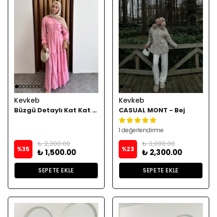
Kevkeb
Kevkeb
Büzgü Detaylı Kat Kat Elbise
CASUAL MONT - Bej
1 değerlendirme
₺ 2,300.00
₺ 3,000.00
%
35
%
23
₺ 1,500.00
₺ 2,300.00
SEPETE EKLE
SEPETE EKLE