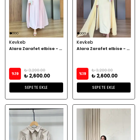
Kevkeb
Kevkeb
Alara Zarafet elbise - Pembe
Alara Zarafet elbise - Sarııı
₺ 3,200.00
₺ 3,200.00
%
19
%
19
₺ 2,600.00
₺ 2,600.00
SEPETE EKLE
SEPETE EKLE