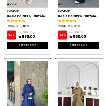
Kevkeb
Kevkeb
Basic Palazzo Pantolon - Bordoo
Basic Palazzo Pantolon - Siyah
1 değerlendirme
1 değerlendirme
₺ 1,100.00
₺ 1,100.00
%
50
%
50
₺ 550.00
₺ 550.00
SEPETE EKLE
SEPETE EKLE