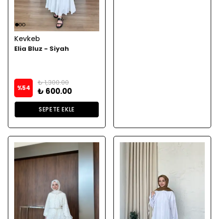
Kevkeb
Elia Bluz - Siyah
₺ 1,300.00
%
54
₺ 600.00
SEPETE EKLE