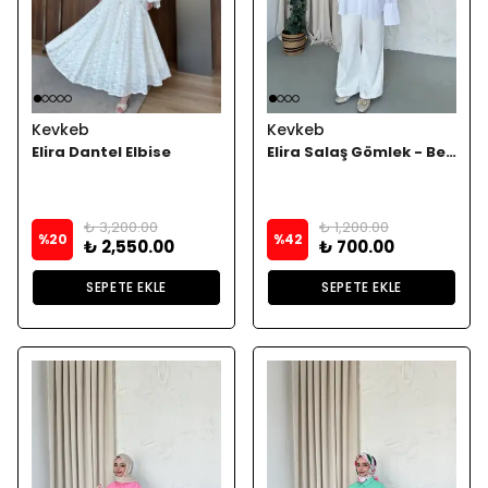
Kevkeb
Kevkeb
Elira Dantel Elbise
Elira Salaş Gömlek - Beyaz
₺ 3,200.00
₺ 1,200.00
%
20
%
42
₺ 2,550.00
₺ 700.00
SEPETE EKLE
SEPETE EKLE