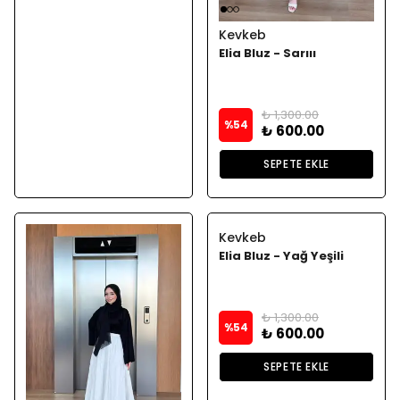
Kevkeb
Elia Bluz - Sarııı
₺ 1,300.00
%
54
₺ 600.00
SEPETE EKLE
Kevkeb
Elia Bluz - Yağ Yeşili
₺ 1,300.00
%
54
₺ 600.00
SEPETE EKLE