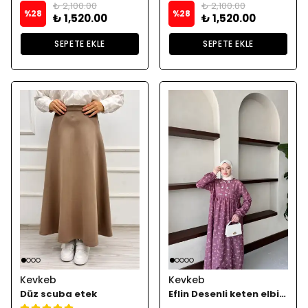
₺ 2,100.00
₺ 2,100.00
%
28
%
28
₺ 1,520.00
₺ 1,520.00
SEPETE EKLE
SEPETE EKLE
Kevkeb
Kevkeb
Düz scuba etek
Eflin Desenli keten elbise