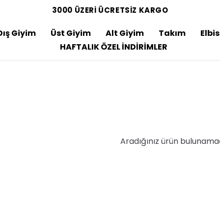
3000 ÜZERİ ÜCRETSİZ KARGO
Dış Giyim
Üst Giyim
Alt Giyim
Takım
Elbi
HAFTALIK ÖZEL İNDİRİMLER
Aradığınız ürün bulunama