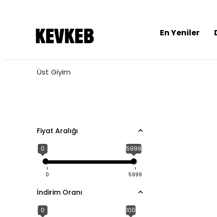
En Yeniler
Üst Giyim
Fiyat Aralığı
0
5999
0
5999
İndirim Oranı
0
100