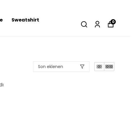
se
Sweatshirt
0
Son eklenen
dı