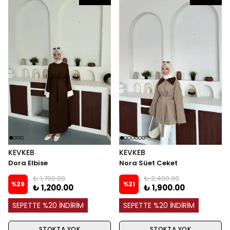
KEVKEB
KEVKEB
Dora Elbise
Nora Süet Ceket
₺ 1,700.00
₺ 2,400.00
%
29
%
21
₺ 1,200.00
₺ 1,900.00
SEPETTE %20 İNDİRİM
SEPETTE %20 İNDİRİM
STOKTA YOK
STOKTA YOK