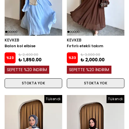
KEVKEB
KEVKEB
Balon kol elbise
Fırfırlı etekli takım
₺ 2,400.00
₺ 3,000.00
%
23
%
33
₺ 1,850.00
₺ 2,000.00
SEPETTE %20 İNDİRİM
SEPETTE %20 İNDİRİM
STOKTA YOK
STOKTA YOK
Tükendi
Tükendi
Tükendi