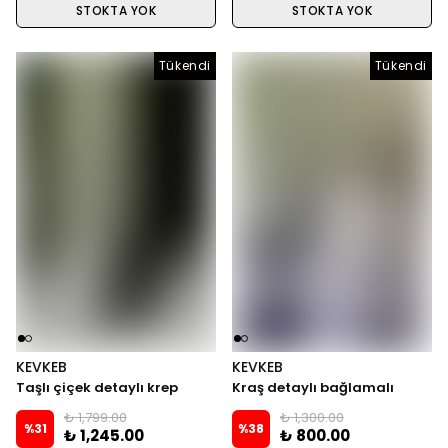
STOKTA YOK
STOKTA YOK
Tükendi
Tükendi
Tükendi
KEVKEB
KEVKEB
Taşlı çiçek detaylı krep
Kraş detaylı bağlamalı
elbise
GÖMLEK
₺ 1,799.00
₺ 1,300.00
%
31
%
38
₺ 1,245.00
₺ 800.00