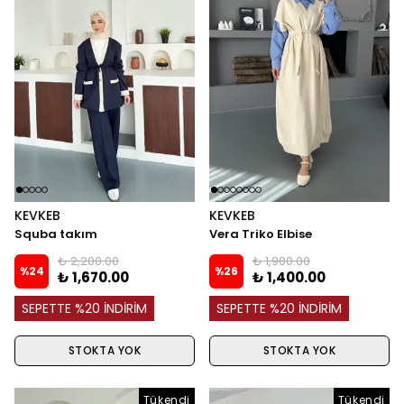
KEVKEB
KEVKEB
Squba takım
Vera Triko Elbise
₺ 2,200.00
₺ 1,900.00
%
24
%
26
₺ 1,670.00
₺ 1,400.00
SEPETTE %20 İNDİRİM
SEPETTE %20 İNDİRİM
STOKTA YOK
STOKTA YOK
Tükendi
Tükendi
Tükendi