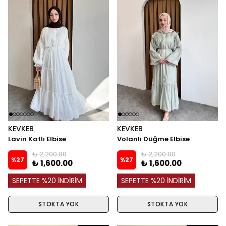
KEVKEB
KEVKEB
Lavin Katlı Elbise
Volanlı Düğme Elbise
₺ 2,200.00
₺ 2,200.00
%
27
%
27
₺ 1,600.00
₺ 1,600.00
SEPETTE %20 İNDİRİM
SEPETTE %20 İNDİRİM
STOKTA YOK
STOKTA YOK