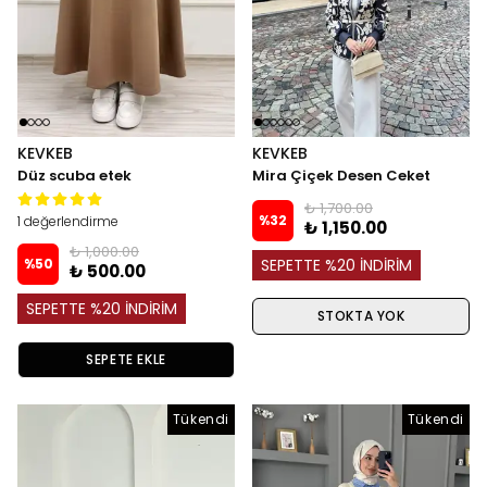
KEVKEB
KEVKEB
Düz scuba etek
Mira Çiçek Desen Ceket
₺ 1,700.00
%
32
1 değerlendirme
₺ 1,150.00
₺ 1,000.00
%
50
SEPETTE %20 İNDİRİM
₺ 500.00
SEPETTE %20 İNDİRİM
STOKTA YOK
SEPETE EKLE
Tükendi
Tükendi
Tükendi