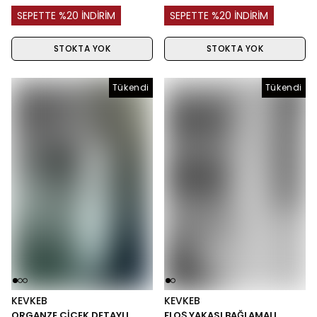
SEPETTE %20 İNDİRİM
SEPETTE %20 İNDİRİM
STOKTA YOK
STOKTA YOK
Tükendi
Tükendi
Tükendi
KEVKEB
KEVKEB
ORGANZE ÇİÇEK DETAYLI
FLOŞ YAKASI BAĞLAMALI