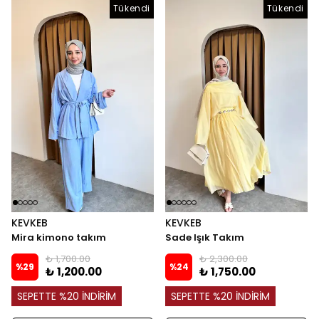
Tükendi
Tükendi
Tükendi
KEVKEB
KEVKEB
Mira kimono takım
Sade Işık Takım
₺ 1,700.00
₺ 2,300.00
%
29
%
24
₺ 1,200.00
₺ 1,750.00
SEPETTE %20 İNDİRİM
SEPETTE %20 İNDİRİM