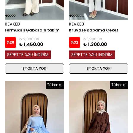
KEVKEB
KEVKEB
Fermuarlı Gabardin takım
Kruvaze Kapama Ceket
₺ 2,000.00
₺ 1,900.00
%
28
%
32
₺ 1,450.00
₺ 1,300.00
SEPETTE %20 İNDİRİM
SEPETTE %20 İNDİRİM
STOKTA YOK
STOKTA YOK
Tükendi
Tükendi
Tükendi