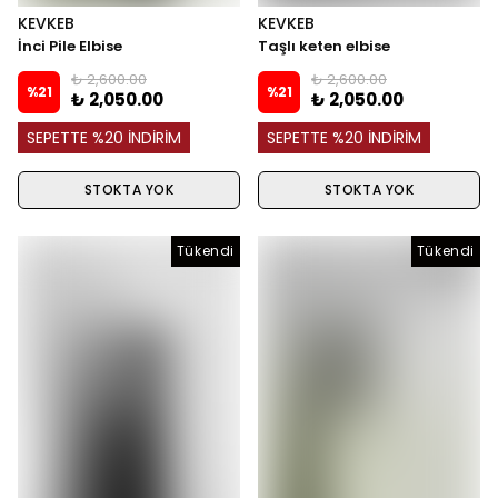
KEVKEB
KEVKEB
İnci Pile Elbise
Taşlı keten elbise
₺ 2,600.00
₺ 2,600.00
%
21
%
21
₺ 2,050.00
₺ 2,050.00
SEPETTE %20 İNDİRİM
SEPETTE %20 İNDİRİM
STOKTA YOK
STOKTA YOK
Tükendi
Tükendi
Tükendi