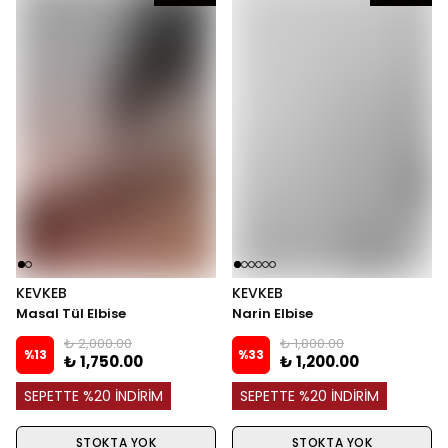
KEVKEB
KEVKEB
Masal Tül Elbise
Narin Elbise
₺ 2,000.00
₺ 1,800.00
%
13
%
33
₺ 1,750.00
₺ 1,200.00
SEPETTE %20 İNDİRİM
SEPETTE %20 İNDİRİM
STOKTA YOK
STOKTA YOK