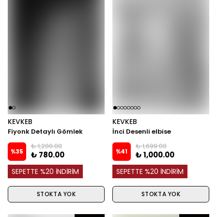
KEVKEB
KEVKEB
Fiyonk Detaylı Gömlek
İnci Desenli elbise
₺ 1,200.00
₺ 1,699.00
%
35
%
41
₺ 780.00
₺ 1,000.00
SEPETTE %20 İNDİRİM
SEPETTE %20 İNDİRİM
STOKTA YOK
STOKTA YOK