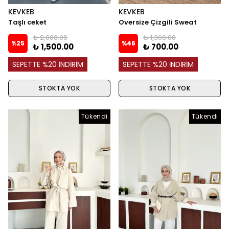
KEVKEB
KEVKEB
Taşlı ceket
Oversize Çizgili Sweat
₺ 2,000.00
₺ 1,300.00
%
25
%
46
₺ 1,500.00
₺ 700.00
SEPETTE %20 İNDİRİM
SEPETTE %20 İNDİRİM
STOKTA YOK
STOKTA YOK
Tükendi
Tükendi
Tükendi