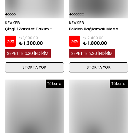
KEVKEB
KEVKEB
Çizgili Zarafet Takım -
Belden Bağlamalı Modal
Kahve
Takım - Hakii
₺ 1,900.00
₺ 2,400.00
%
32
%
25
₺ 1,300.00
₺ 1,800.00
SEPETTE %20 İNDİRİM
SEPETTE %20 İNDİRİM
STOKTA YOK
STOKTA YOK
Tükendi
Tükendi
Tükendi