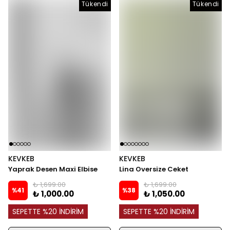
Tükendi
Tükendi
Tükendi
KEVKEB
KEVKEB
Yaprak Desen Maxi Elbise
Lina Oversize Ceket
₺ 1,699.00
₺ 1,699.00
%
41
%
38
₺ 1,000.00
₺ 1,050.00
SEPETTE %20 İNDİRİM
SEPETTE %20 İNDİRİM