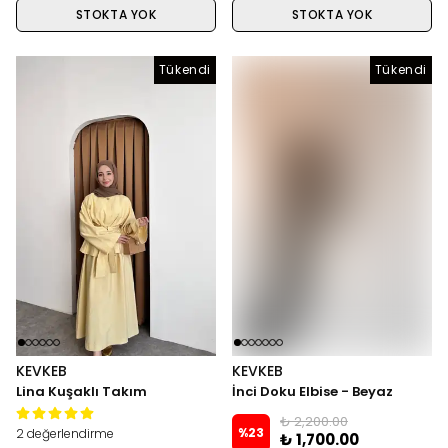
STOKTA YOK
STOKTA YOK
Tükendi
Tükendi
Tükendi
KEVKEB
KEVKEB
Lina Kuşaklı Takım
İnci Doku Elbise - Beyaz
₺ 2,200.00
%
23
2 değerlendirme
₺ 1,700.00