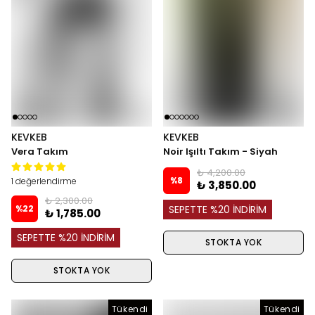
KEVKEB
KEVKEB
Vera Takım
Noir Işıltı Takım - Siyah
₺ 4,200.00
%
8
1 değerlendirme
₺ 3,850.00
₺ 2,300.00
%
22
SEPETTE %20 İNDİRİM
₺ 1,785.00
SEPETTE %20 İNDİRİM
STOKTA YOK
STOKTA YOK
Tükendi
Tükendi
Tükendi