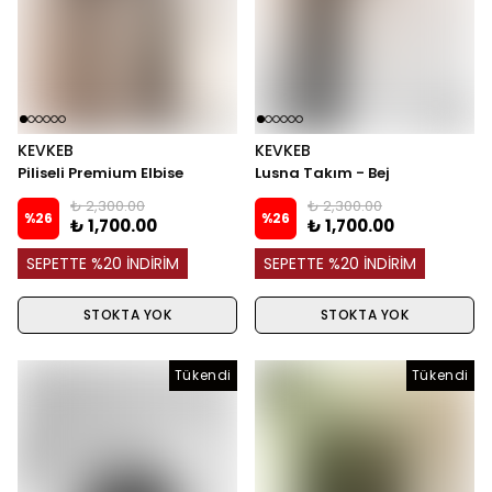
KEVKEB
KEVKEB
Piliseli Premium Elbise
Lusna Takım - Bej
₺ 2,300.00
₺ 2,300.00
%
26
%
26
₺ 1,700.00
₺ 1,700.00
SEPETTE %20 İNDİRİM
SEPETTE %20 İNDİRİM
STOKTA YOK
STOKTA YOK
Tükendi
Tükendi
Tükendi