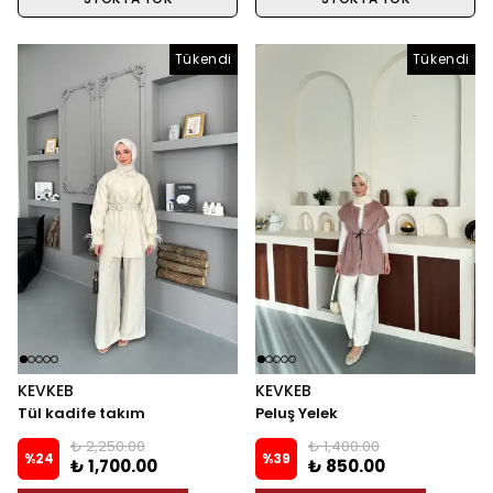
Tükendi
Tükendi
Tükendi
KEVKEB
KEVKEB
Tül kadife takım
Peluş Yelek
₺ 2,250.00
₺ 1,400.00
%
24
%
39
₺ 1,700.00
₺ 850.00