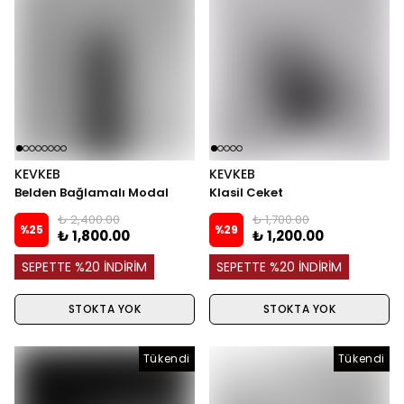
KEVKEB
KEVKEB
Belden Bağlamalı Modal
Klasil Ceket
Takım - Siyah
₺ 2,400.00
₺ 1,700.00
%
25
%
29
₺ 1,800.00
₺ 1,200.00
SEPETTE %20 İNDİRİM
SEPETTE %20 İNDİRİM
STOKTA YOK
STOKTA YOK
Tükendi
Tükendi
Tükendi