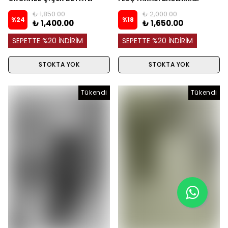
ELBİSE
TAKIM
₺ 1,850.00
₺ 2,000.00
%
24
%
18
₺ 1,400.00
₺ 1,650.00
SEPETTE %20 İNDİRİM
SEPETTE %20 İNDİRİM
STOKTA YOK
STOKTA YOK
Tükendi
Tükendi
Tükendi