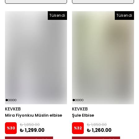
Tükendi
Tükendi
Tükendi
KEVKEB
KEVKEB
Mira Fiyonkıu Müslin elbise
Şule Elbise
₺ 1,850.00
₺ 1,850.00
%
30
%
32
₺ 1,299.00
₺ 1,260.00