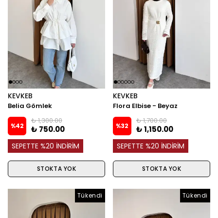
KEVKEB
KEVKEB
Belia Gömlek
Flora Elbise - Beyaz
₺ 1,300.00
₺ 1,700.00
%
42
%
32
₺ 750.00
₺ 1,150.00
SEPETTE %20 İNDİRİM
SEPETTE %20 İNDİRİM
STOKTA YOK
STOKTA YOK
Tükendi
Tükendi
Tükendi