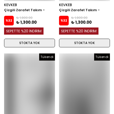
KEVKEB
KEVKEB
Çizgili Zarafet Takım -
Çizgili Zarafet Takım -
Lacivert
Bordo
₺ 1,900.00
₺ 1,900.00
%
32
%
32
₺ 1,300.00
₺ 1,300.00
SEPETTE %20 İNDİRİM
SEPETTE %20 İNDİRİM
STOKTA YOK
STOKTA YOK
Tükendi
Tükendi
Tükendi