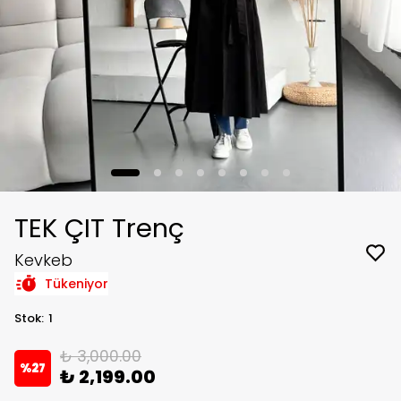
TEK ÇIT Trenç
Kevkeb
Tükeniyor
Stok
:
1
₺ 3,000.00
%
27
₺ 2,199.00