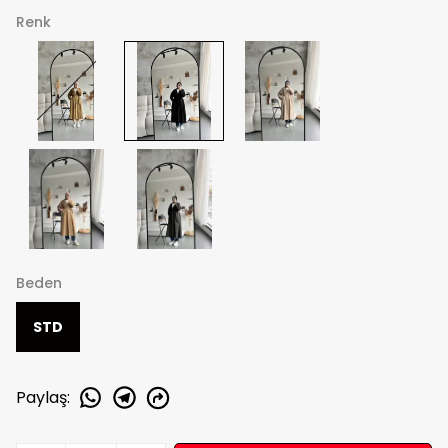
Renk
Beden
STD
Paylaş
: