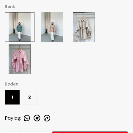
Renk
Beden
1
2
Paylaş
: