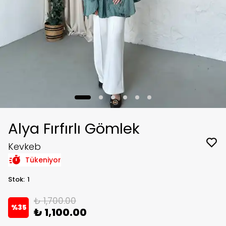
Alya Fırfırlı Gömlek
Kevkeb
Tükeniyor
Stok
:
1
₺ 1,700.00
%
35
₺ 1,100.00