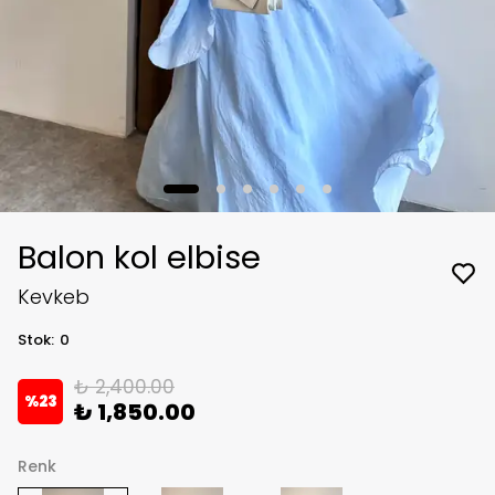
Balon kol elbise
Kevkeb
Stok
:
0
₺ 2,400.00
%
23
₺ 1,850.00
Renk