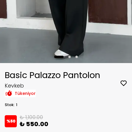
Basic Palazzo Pantolon
Kevkeb
Tükeniyor
Stok
:
1
₺ 1,100.00
%
50
₺ 550.00