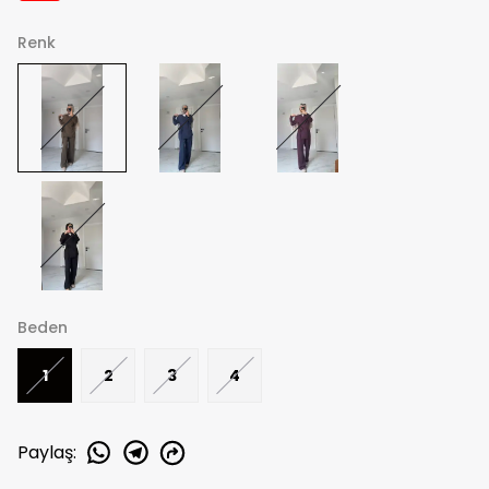
Renk
Beden
1
2
3
4
Paylaş
: