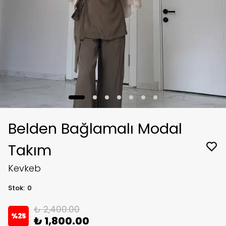
Belden Bağlamalı Modal
Takım
Kevkeb
Stok
:
0
₺ 2,400.00
%
25
₺ 1,800.00