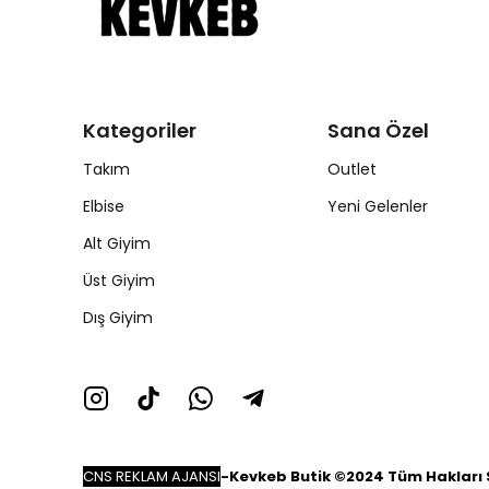
Kategoriler
Sana Özel
Takım
Outlet
Elbise
Yeni Gelenler
Alt Giyim
Üst Giyim
Dış Giyim
CNS REKLAM AJANSI
-
Kevkeb Butik ©2024 Tüm Hakları S