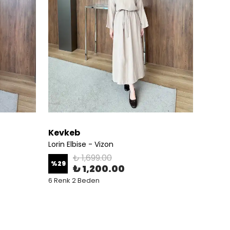
Kevkeb
Kevk
Lorin Elbise - Vizon
Lorin E
₺ 1,699.00
%
29
%
29
₺ 1,200.00
6 Renk 2 Beden
6 Renk