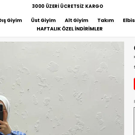
3000 ÜZERİ ÜCRETSİZ KARGO
Dış Giyim
Üst Giyim
Alt Giyim
Takım
Elbi
HAFTALIK ÖZEL İNDİRİMLER