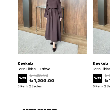
Kevkeb
Kevkeb
Lorin Elbise - Kahve
Lorin Elbi
₺ 1,699.00
₺ 
%
29
%
29
₺ 1,200.00
₺ 
6 Renk 2 Beden
6 Renk 2 