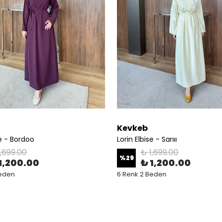
Kevkeb
se - Bordoo
Lorin Elbise - Sarııı
1,699.00
₺ 1,699.00
%
29
1,200.00
₺ 1,200.00
Beden
6 Renk 2 Beden