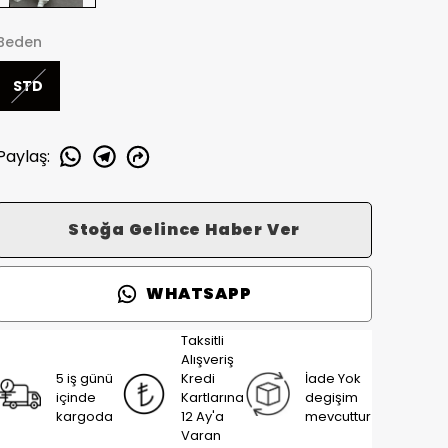
Beden
STD
Paylaş
:
Stoğa Gelince Haber Ver
WHATSAPP
Taksitli
Alışveriş
5 iş günü
Kredi
İade Yok
içinde
Kartlarına
degişim
kargoda
12 Ay'a
mevcuttur
Varan