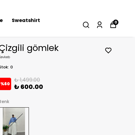
se
Sweatshirt
0
Çizgili gömlek
Kevkeb
Stok
:
0
₺ 1,499.00
%
60
₺ 600.00
Renk