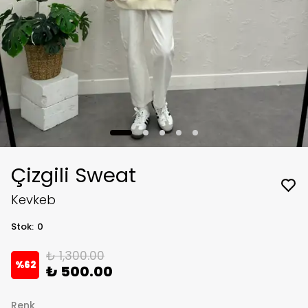
Çizgili Sweat
Kevkeb
Stok
:
0
₺ 1,300.00
%
62
₺ 500.00
Renk