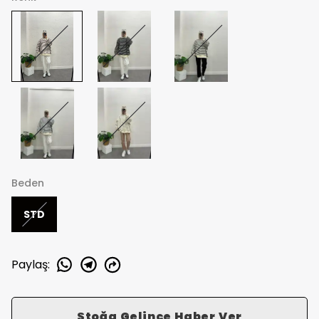
Beden
STD
Paylaş
:
Stoğa Gelince Haber Ver