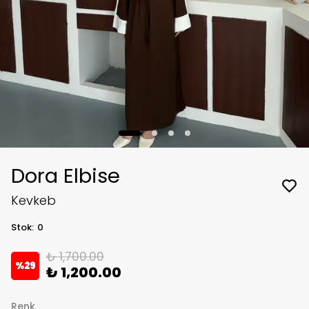
Dora Elbise
Kevkeb
Stok
:
0
₺ 1,700.00
%
29
₺ 1,200.00
Renk