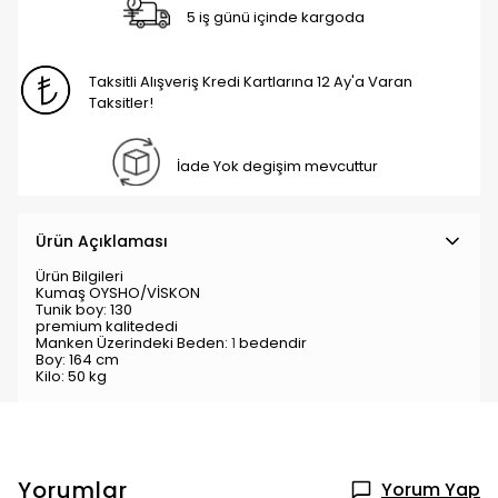
5 iş günü içinde kargoda
Taksitli Alışveriş Kredi Kartlarına 12 Ay'a Varan
Taksitler!
İade Yok degişim mevcuttur
Ürün Açıklaması
Ürün Bilgileri
Kumaş OYSHO/VİSKON
Tunik boy: 130
premium kalitededi
Manken Üzerindeki Beden:
1
bedendir
Boy: 164 cm
Kilo: 50 kg
Yorumlar
Yorum Yap