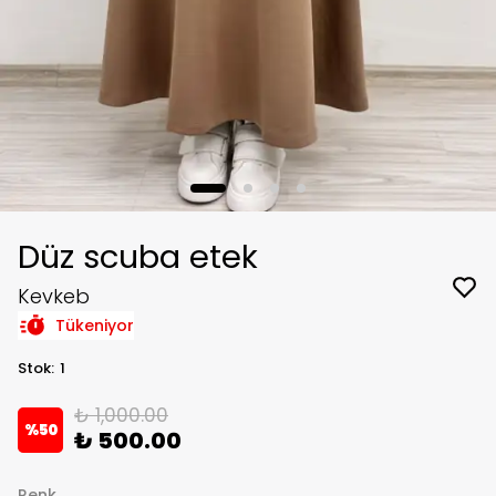
Düz scuba etek
Kevkeb
Tükeniyor
Stok
:
1
₺ 1,000.00
%
50
₺ 500.00