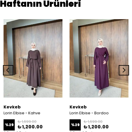
Haftanın Ürünleri
Kevkeb
Kevkeb
Lorin Elbise - Kahve
Lorin Elbise - Bordoo
₺ 1,699.00
₺ 1,699.00
%
29
%
29
₺ 1,200.00
₺ 1,200.00