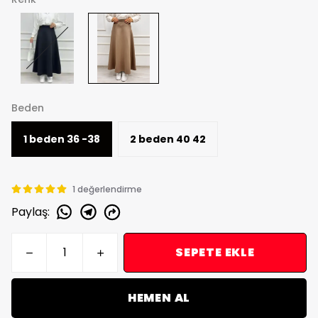
Renk
Beden
1 beden 36 -38
2 beden 40 42
1 değerlendirme
Paylaş
:
SEPETE EKLE
HEMEN AL