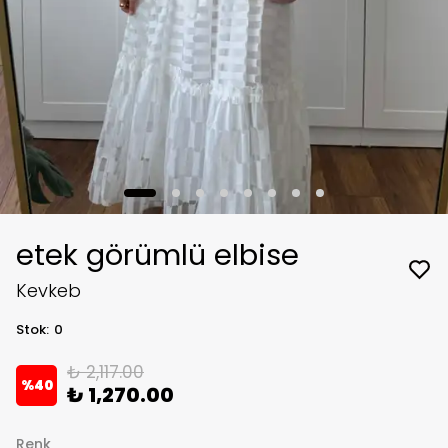
etek görümlü elbise
Kevkeb
Stok
:
0
₺ 2,117.00
%
40
₺ 1,270.00
Renk