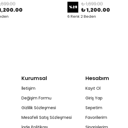
1,699.00
₺ 1,699.00
%
29
1,200.00
₺ 1,200.00
Beden
6 Renk 2 Beden
Kurumsal
Hesabım
İletişim
Kayıt Ol
Değişim Formu
Giriş Yap
Gizlilik Sözleşmesi
Sepetim
Mesafeli Satış Sözleşmesi
Favorilerim
İade Politikası
Siparişlerim