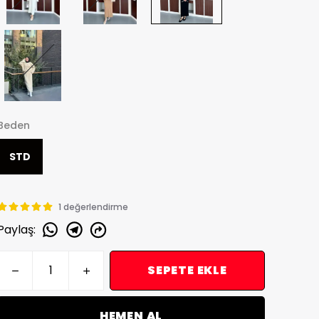
Beden
STD
1 değerlendirme
Paylaş
:
SEPETE EKLE
HEMEN AL