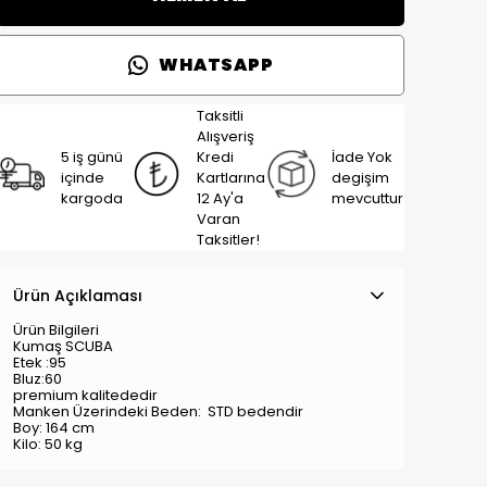
WHATSAPP
Taksitli
Alışveriş
5 iş günü
Kredi
İade Yok
içinde
Kartlarına
degişim
kargoda
12 Ay'a
mevcuttur
Varan
Taksitler!
Ürün Açıklaması
Ürün Bilgileri
Kumaş SCUBA
Etek :95
Bluz:60
premium kalitededir
Manken Üzerindeki Beden:
STD
bedendir
Boy: 164 cm
Kilo: 50 kg