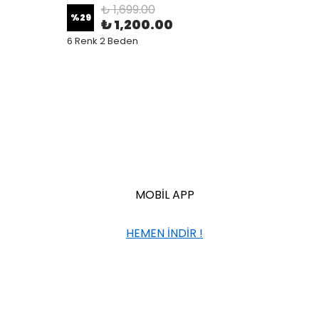
₺ 1,699.00
%
29
%
29
₺ 1,200.00
6 Renk 2 Beden
6 Renk
MOBİL APP
HEMEN İNDİR !