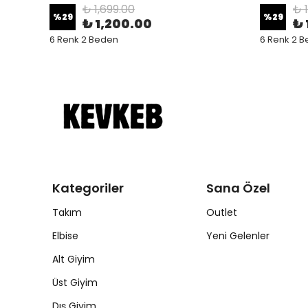
₺ 1,699.00
₺ 
%
29
%
29
₺ 1,200.00
₺ 
6 Renk 2 Beden
6 Renk 2 
Kategoriler
Sana Özel
Takım
Outlet
Elbise
Yeni Gelenler
Alt Giyim
Üst Giyim
Dış Giyim