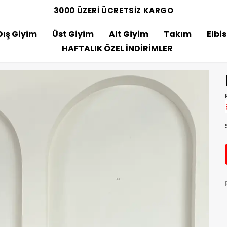
3000 ÜZERİ ÜCRETSİZ KARGO
Dış Giyim
Üst Giyim
Alt Giyim
Takım
Elbi
HAFTALIK ÖZEL İNDİRİMLER