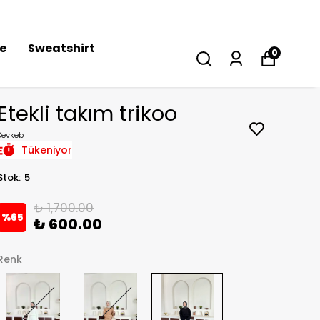
se
Sweatshirt
0
Etekli takım trikoo
Kevkeb
Tükeniyor
Stok
:
5
₺ 1,700.00
%
65
₺ 600.00
Renk