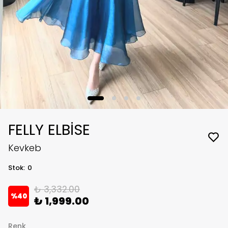
FELLY ELBİSE
Kevkeb
Stok
:
0
₺ 3,332.00
%
40
₺ 1,999.00
Renk