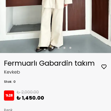
Fermuarlı Gabardin takım
Kevkeb
Stok
:
0
₺ 2,000.00
%
28
₺ 1,450.00
Renk