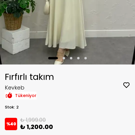
Fırfırlı takım
Kevkeb
Tükeniyor
Stok
:
2
₺ 1,999.00
%
40
₺ 1,200.00