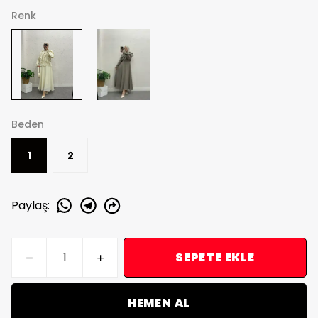
Renk
Beden
1
2
Paylaş
:
SEPETE EKLE
HEMEN AL