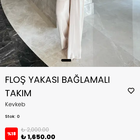
FLOŞ YAKASI BAĞLAMALI
TAKIM
Kevkeb
Stok
:
0
₺ 2,000.00
%
18
₺ 1,650.00