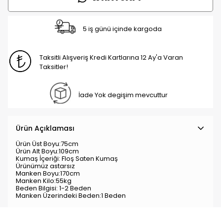
5 iş günü içinde kargoda
Taksitli Alışveriş Kredi Kartlarına 12 Ay'a Varan
Taksitler!
İade Yok degişim mevcuttur
Ürün Açıklaması
Ürün Üst Boyu:75cm
Ürün Alt Boyu:109cm
Kumaş İçeriği: Floş Saten Kumaş
Ürünümüz astarsız
Manken Boyu:170cm
Manken Kilo:55kg
Beden Bilgisi: 1-2 Beden
Manken Üzerindeki Beden:1 Beden