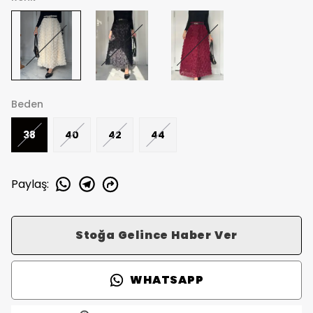
Beden
38
40
42
44
Paylaş
:
Stoğa Gelince Haber Ver
WHATSAPP