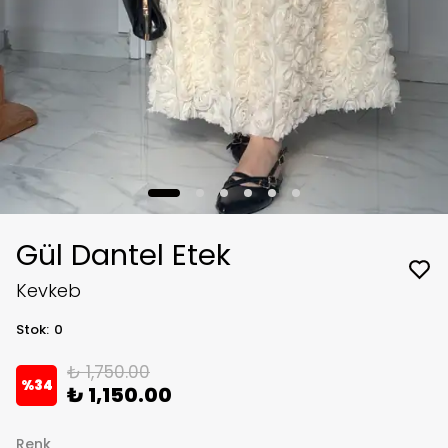
Gül Dantel Etek
Kevkeb
Stok
:
0
₺ 1,750.00
%
34
₺ 1,150.00
Renk